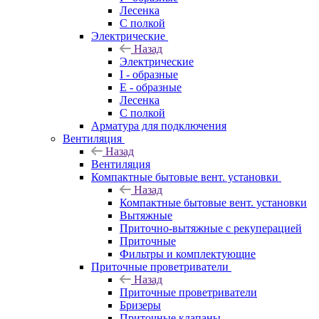
Лесенка
С полкой
Электрические
Назад
Электрические
I - образные
E - образные
Лесенка
С полкой
Арматура для подключения
Вентиляция
Назад
Вентиляция
Компактные бытовые вент. установки
Назад
Компактные бытовые вент. установки
Вытяжные
Приточно-вытяжные с рекуперацией
Приточные
Фильтры и комплектующие
Приточные проветриватели
Назад
Приточные проветриватели
Бризеры
Приточные клапаны