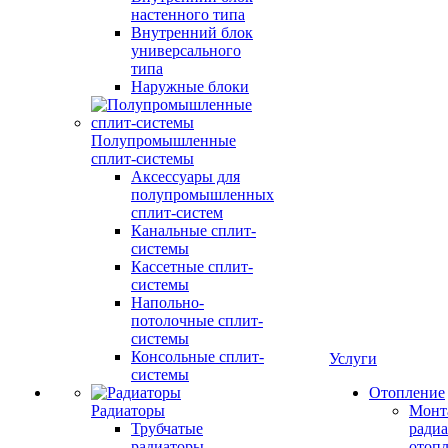
настенного типа
Внутренний блок
универсального
типа
Наружные блоки
Полупромышленные
сплит-системы
Аксессуары для
полупромышленных
сплит-систем
Канальные сплит-
системы
Кассетные сплит-
системы
Напольно-
потолочные сплит-
системы
Консольные сплит-
Услуги
системы
Отопление
Радиаторы
Монт
Трубчатые
радиа
радиаторы
отоп