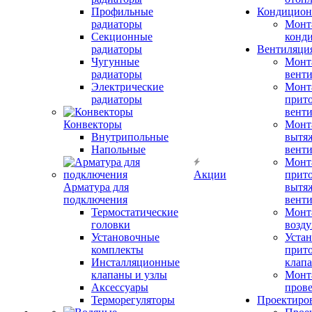
Профильные
Кондицион
радиаторы
Монт
Секционные
конд
радиаторы
Вентиляци
Чугунные
Монт
радиаторы
вент
Электрические
Монт
радиаторы
прит
вент
Конвекторы
Монт
Внутрипольные
вытя
Напольные
вент
Монт
Акции
прит
Арматура для
вытя
подключения
вент
Термостатические
Монт
головки
возду
Установочные
Устан
комплекты
прит
Инсталляционные
клап
клапаны и узлы
Монт
Аксессуары
прове
Терморегуляторы
Проектиро