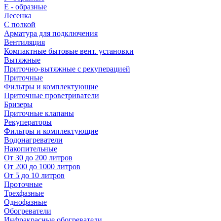
E - образные
Лесенка
С полкой
Арматура для подключения
Вентиляция
Компактные бытовые вент. установки
Вытяжные
Приточно-вытяжные с рекуперацией
Приточные
Фильтры и комплектующие
Приточные проветриватели
Бризеры
Приточные клапаны
Рекуператоры
Фильтры и комплектующие
Водонагреватели
Накопительные
От 30 до 200 литров
От 200 до 1000 литров
От 5 до 10 литров
Проточные
Трехфазные
Однофазные
Обогреватели
Инфракрасные обогреватели