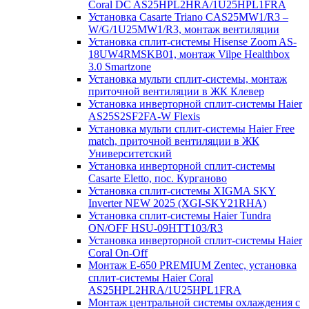
Coral DC AS25HPL2HRA/1U25HPL1FRA
Установка Casarte Triano CAS25MW1/R3 –
W/G/1U25MW1/R3, монтаж вентиляции
Установка сплит-системы Hisense Zoom AS-
18UW4RMSKB01, монтаж Vilpe Healthbox
3.0 Smartzone
Установка мульти сплит-системы, монтаж
приточной вентиляции в ЖК Клевер
Установка инверторной сплит-системы Haier
AS25S2SF2FA-W Flexis
Установка мульти сплит-системы Haier Free
match, приточной вентиляции в ЖК
Университетский
Установка инверторной сплит-системы
Casarte Eletto, пос. Курганово
Установка сплит-системы XIGMA SKY
Inverter NEW 2025 (XGI-SKY21RHA)
Установка сплит-системы Haier Tundra
ON/OFF HSU-09HTT103/R3
Установка инверторной сплит-системы Haier
Coral On-Off
Монтаж E-650 PREMIUM Zentec, установка
сплит-системы Haier Coral
AS25HPL2HRA/1U25HPL1FRA
Монтаж центральной системы охлаждения с