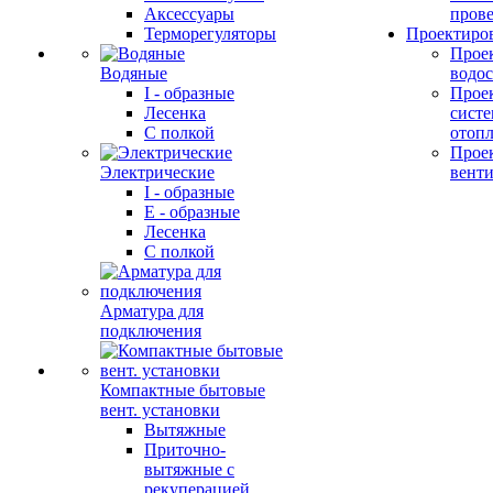
Аксессуары
прове
Терморегуляторы
Проектиро
Прое
Водяные
водо
I - образные
Прое
Лесенка
сист
С полкой
отоп
Прое
Электрические
вент
I - образные
E - образные
Лесенка
С полкой
Арматура для
подключения
Компактные бытовые
вент. установки
Вытяжные
Приточно-
вытяжные с
рекуперацией