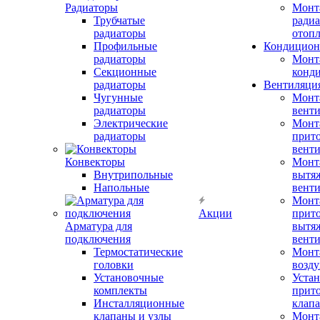
Радиаторы
Монт
Трубчатые
радиа
радиаторы
отоп
Профильные
Кондицион
радиаторы
Монт
Секционные
конд
радиаторы
Вентиляци
Чугунные
Монт
радиаторы
вент
Электрические
Монт
радиаторы
прит
вент
Конвекторы
Монт
Внутрипольные
вытя
Напольные
вент
Монт
Акции
прит
Арматура для
вытя
подключения
вент
Термостатические
Монт
головки
возду
Установочные
Устан
комплекты
прит
Инсталляционные
клап
клапаны и узлы
Монт