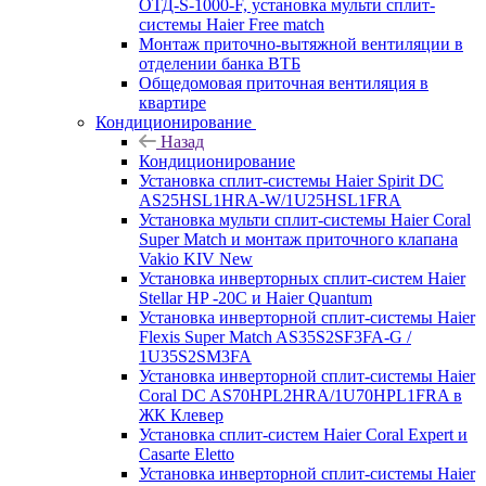
ОТД-S-1000-F, установка мульти сплит-
системы Haier Free match
Монтаж приточно-вытяжной вентиляции в
отделении банка ВТБ
Общедомовая приточная вентиляция в
квартире
Кондиционирование
Назад
Кондиционирование
Установка сплит-системы Haier Spirit DC
AS25HSL1HRA-W/1U25HSL1FRA
Установка мульти сплит-системы Haier Coral
Super Match и монтаж приточного клапана
Vakio KIV New
Установка инверторных сплит-систем Haier
Stellar HP -20С и Haier Quantum
Установка инверторной сплит-системы Haier
Flexis Super Match AS35S2SF3FA-G /
1U35S2SM3FA
Установка инверторной сплит-системы Haier
Coral DC AS70HPL2HRA/1U70HPL1FRA в
ЖК Клевер
Установка сплит-систем Haier Coral Expert и
Casarte Eletto
Установка инверторной сплит-системы Haier