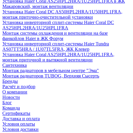
Установка Haier Coral AS25HPL2HRA/1U25HPL1FRA в ЖК
Макаровский, монтаж вентиляции
Установка Haier Coral DC AS50HPL2HRA/1U50HPL1FRA,
монтаж приточно-очистительной установки
Установка инверторной сплит-системы Haier Coral DC
AS25HPL2HRA/1U25HPL1FRA
Монтаж системы охлаждения и вентиляции на базе
фанкойлов Haier в ЖК Форум
Установка инверторной сплит-системы Haier Tundra
AS07TT5HRA / 1U07TL5FRA, ЖК Клевер
Установка Haier Coral AS25HPL2HRA/1U25HPL1FRA,
монтаж приточной и вытяжной вентиляции
Сантехника
Монтаж радиаторов в мебельном центре "Эма"
Монтаж радиаторов TUBOG, Верхняя Сысерть
Бренды
Расчёт и подбор
О компании
Новости
Блог
Команда
Сертификаты
Доставка и оплата
Условия оплаты
Условия доставки