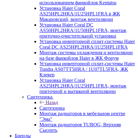
использованием фанкойлов Kentatsu
Установка Haier Coral
AS25HPL2HRA/1U25HPL1FRA в ЖК
Макаровский, монтаж вентиляции
Установка Haier Coral DC
AS50HPL2HRA/1U50HPL1FRA, монтаж
приточно-очистительной установки
Установка инверторной сплит-системы Haier
Coral DC AS25HPL2HRA/1U25HPL1FRA
Монтаж системы охлаждения и вентиляции
на базе фанкойлов Haier в ЖК Форум
Установка инверторной сплит-системы Haier
Tundra AS07TT5HRA / 1U07TL5FRA, ЖК
Клевер
Установка Haier Coral
AS25HPL2HRA/1U25HPL1FRA, монтаж
приточной и вытяжной вентиляции
Сантехника
Назад
Сантехника
Монтаж радиаторов в мебельном центре
"Эма"
Монтаж радиаторов TUBOG, Верхняя
Сысерть
Бренды