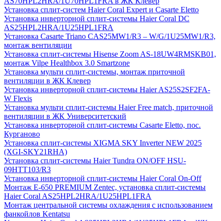
AS70HPL2HRA/1U70HPL1FRA в ЖК Клевер
Установка сплит-систем Haier Coral Expert и Casarte Eletto
Установка инверторной сплит-системы Haier Coral DC
AS25HPL2HRA/1U25HPL1FRA
Установка Casarte Triano CAS25MW1/R3 – W/G/1U25MW1/R3,
монтаж вентиляции
Установка сплит-системы Hisense Zoom AS-18UW4RMSKB01,
монтаж Vilpe Healthbox 3.0 Smartzone
Установка мульти сплит-системы, монтаж приточной
вентиляции в ЖК Клевер
Установка инверторной сплит-системы Haier AS25S2SF2FA-
W Flexis
Установка мульти сплит-системы Haier Free match, приточной
вентиляции в ЖК Университетский
Установка инверторной сплит-системы Casarte Eletto, пос.
Курганово
Установка сплит-системы XIGMA SKY Inverter NEW 2025
(XGI-SKY21RHA)
Установка сплит-системы Haier Tundra ON/OFF HSU-
09HTT103/R3
Установка инверторной сплит-системы Haier Coral On-Off
Монтаж E-650 PREMIUM Zentec, установка сплит-системы
Haier Coral AS25HPL2HRA/1U25HPL1FRA
Монтаж центральной системы охлаждения с использованием
фанкойлов Kentatsu