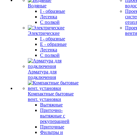
Прое
Водяные
водо
I - образные
Прое
Лесенка
сист
С полкой
отоп
Прое
Электрические
вент
I - образные
E - образные
Лесенка
С полкой
Арматура для
подключения
Компактные бытовые
вент. установки
Вытяжные
Приточно-
вытяжные с
рекуперацией
Приточные
Фильтры и