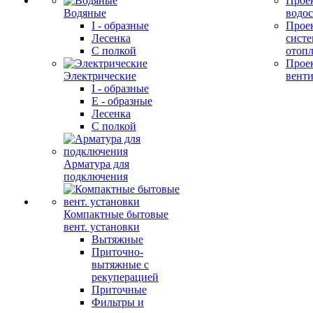
Прое
Водяные
водо
I - образные
Прое
Лесенка
сист
С полкой
отоп
Прое
Электрические
вент
I - образные
E - образные
Лесенка
С полкой
Арматура для
подключения
Компактные бытовые
вент. установки
Вытяжные
Приточно-
вытяжные с
рекуперацией
Приточные
Фильтры и