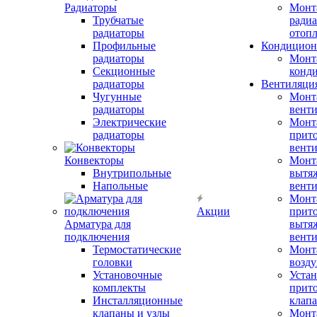
Радиаторы
Монт
Трубчатые
радиа
радиаторы
отоп
Профильные
Кондицион
радиаторы
Монт
Секционные
конд
радиаторы
Вентиляци
Чугунные
Монт
радиаторы
вент
Электрические
Монт
радиаторы
прит
вент
Конвекторы
Монт
Внутрипольные
вытя
Напольные
вент
Монт
Акции
прит
Арматура для
вытя
подключения
вент
Термостатические
Монт
головки
возду
Установочные
Устан
комплекты
прит
Инсталляционные
клап
клапаны и узлы
Монт