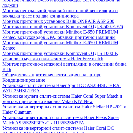
лоджии
Монтаж центральной домовой приточной вентиляции и
закладка трасс под два кондиционера
Монтаж приточных установок Ballu ONEAIR ASP-200
Монтаж приточной установки Komfovent ОТД-S-500-F-E/6
Монтаж приточной установки Minibox E-650 PREMIUM
Zentec, воздуховодов ЭРА, обвязки приточной машины
Монтаж приточной установки Minibox E-650 PREMIUM
Zentec
Монтаж приточной установки Komfovent ОТД-S-1000-F,
установка мульти сплит-системы Haier Free match
Монтаж приточно-вытяжной вентиляции в отделении банка
ВТБ
Общедомовая приточная вентиляция в квартире
Кондиционирование
Установка сплит-системы Haier Spirit DC AS25HSL1HRA-
W/1U25HSL1FRA
Установка мульти сплит-системы Haier Coral Super Match и
монтаж приточного клапана Vakio KIV New
Установка инверторных сплит-систем Haier Stellar HP -20С и
Haier Quantum
Установка инверторной сплит-системы Haier Flexis Super
Match AS35S2SF3FA-G / 1U35S2SM3FA
Установка инверторной сплит-системы Haier Coral DC