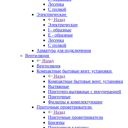
Лесенка
С полкой
Электрические
Назад
Электрические
I - образные
E - образные
Лесенка
С полкой
Арматура для подключения
Вентиляция
Назад
Вентиляция
Компактные бытовые вент. установки
Назад
Компактные бытовые вент. установки
Вытяжные
Приточно-вытяжные с рекуперацией
Приточные
Фильтры и комплектующие
Приточные проветриватели
Назад
Приточные проветриватели
Бризеры
Приточные клапаны