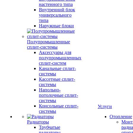
настенного типа
Внутренний блок
универсального
типа
Наружные блоки
Полупромышленные
сплит-системы
Аксессуары для
полупромышленных
сплит-систем
Канальные сплит-
системы
Кассетные сплит-
системы
Напольно-
потолочные сплит-
системы
Консольные сплит-
Услуги
системы
Отопление
Радиаторы
Монт
Трубчатые
радиа
радиаторы
отоп