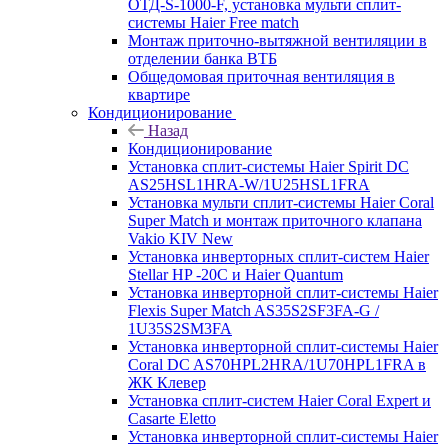
ОТД-S-1000-F, установка мульти сплит-
системы Haier Free match
Монтаж приточно-вытяжной вентиляции в
отделении банка ВТБ
Общедомовая приточная вентиляция в
квартире
Кондиционирование
Назад
Кондиционирование
Установка сплит-системы Haier Spirit DC
AS25HSL1HRA-W/1U25HSL1FRA
Установка мульти сплит-системы Haier Coral
Super Match и монтаж приточного клапана
Vakio KIV New
Установка инверторных сплит-систем Haier
Stellar HP -20С и Haier Quantum
Установка инверторной сплит-системы Haier
Flexis Super Match AS35S2SF3FA-G /
1U35S2SM3FA
Установка инверторной сплит-системы Haier
Coral DC AS70HPL2HRA/1U70HPL1FRA в
ЖК Клевер
Установка сплит-систем Haier Coral Expert и
Casarte Eletto
Установка инверторной сплит-системы Haier