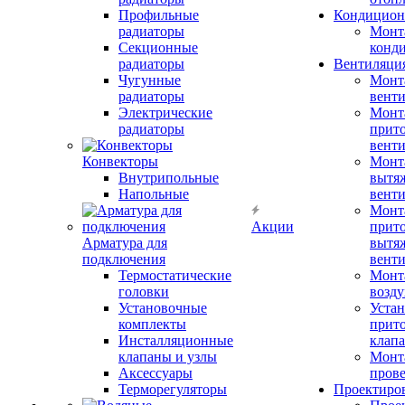
Профильные
Кондицион
радиаторы
Монт
Секционные
конд
радиаторы
Вентиляци
Чугунные
Монт
радиаторы
вент
Электрические
Монт
радиаторы
прит
вент
Конвекторы
Монт
Внутрипольные
вытя
Напольные
вент
Монт
Акции
прит
Арматура для
вытя
подключения
вент
Термостатические
Монт
головки
возду
Установочные
Устан
комплекты
прит
Инсталляционные
клап
клапаны и узлы
Монт
Аксессуары
прове
Терморегуляторы
Проектиро