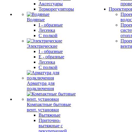
Аксессуары
прове
Терморегуляторы
Проектиро
Прое
Водяные
водо
I - образные
Прое
Лесенка
сист
С полкой
отоп
Прое
Электрические
вент
I - образные
E - образные
Лесенка
С полкой
Арматура для
подключения
Компактные бытовые
вент. установки
Вытяжные
Приточно-
вытяжные с
рекуперацией