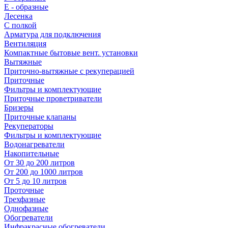
E - образные
Лесенка
С полкой
Арматура для подключения
Вентиляция
Компактные бытовые вент. установки
Вытяжные
Приточно-вытяжные с рекуперацией
Приточные
Фильтры и комплектующие
Приточные проветриватели
Бризеры
Приточные клапаны
Рекуператоры
Фильтры и комплектующие
Водонагреватели
Накопительные
От 30 до 200 литров
От 200 до 1000 литров
От 5 до 10 литров
Проточные
Трехфазные
Однофазные
Обогреватели
Инфракрасные обогреватели