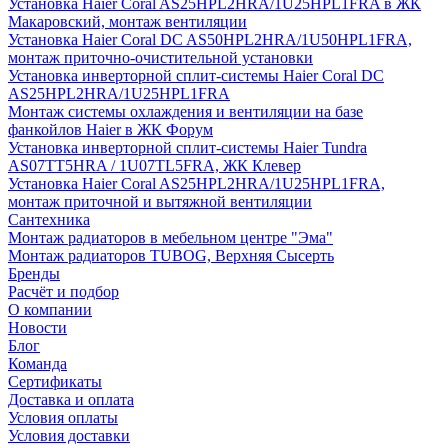
Установка Haier Coral AS25HPL2HRA/1U25HPL1FRA в ЖК
Макаровский, монтаж вентиляции
Установка Haier Coral DC AS50HPL2HRA/1U50HPL1FRA,
монтаж приточно-очистительной установки
Установка инверторной сплит-системы Haier Coral DC
AS25HPL2HRA/1U25HPL1FRA
Монтаж системы охлаждения и вентиляции на базе
фанкойлов Haier в ЖК Форум
Установка инверторной сплит-системы Haier Tundra
AS07TT5HRA / 1U07TL5FRA, ЖК Клевер
Установка Haier Coral AS25HPL2HRA/1U25HPL1FRA,
монтаж приточной и вытяжной вентиляции
Сантехника
Монтаж радиаторов в мебельном центре "Эма"
Монтаж радиаторов TUBOG, Верхняя Сысерть
Бренды
Расчёт и подбор
О компании
Новости
Блог
Команда
Сертификаты
Доставка и оплата
Условия оплаты
Условия доставки