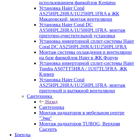
использованием фанкойлов Kentatsu
Установка Haier Coral
AS25HPL2HRA/1U25HPL1FRA в ЖК
Макаровский, монтаж вентиляции
Установка Haier Coral DC
AS50HPL2HRA/1U50HPL1FRA, монтаж
приточно-очистительной установки
Установка инверторной сплит-системы Haier
Coral DC AS25HPL2HRA/1U25HPL1FRA
Монтаж системы охлаждения и вентиляции
на базе фанкойлов Haier в ЖК Форум
Установка инверторной сплит-системы Haier
Tundra AS07TT5HRA / 1U07TL5FRA, ЖК
Клевер
Установка Haier Coral
AS25HPL2HRA/1U25HPL1FRA, монтаж
приточной и вытяжной вентиляции
Сантехника
Назад
Сантехника
Монтаж радиаторов в мебельном центре
"Эма"
Монтаж радиаторов TUBOG, Верхняя
Сысерть
Бренды