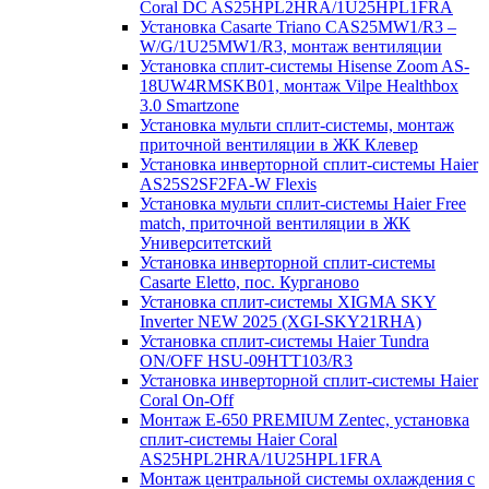
Coral DC AS25HPL2HRA/1U25HPL1FRA
Установка Casarte Triano CAS25MW1/R3 –
W/G/1U25MW1/R3, монтаж вентиляции
Установка сплит-системы Hisense Zoom AS-
18UW4RMSKB01, монтаж Vilpe Healthbox
3.0 Smartzone
Установка мульти сплит-системы, монтаж
приточной вентиляции в ЖК Клевер
Установка инверторной сплит-системы Haier
AS25S2SF2FA-W Flexis
Установка мульти сплит-системы Haier Free
match, приточной вентиляции в ЖК
Университетский
Установка инверторной сплит-системы
Casarte Eletto, пос. Курганово
Установка сплит-системы XIGMA SKY
Inverter NEW 2025 (XGI-SKY21RHA)
Установка сплит-системы Haier Tundra
ON/OFF HSU-09HTT103/R3
Установка инверторной сплит-системы Haier
Coral On-Off
Монтаж E-650 PREMIUM Zentec, установка
сплит-системы Haier Coral
AS25HPL2HRA/1U25HPL1FRA
Монтаж центральной системы охлаждения с