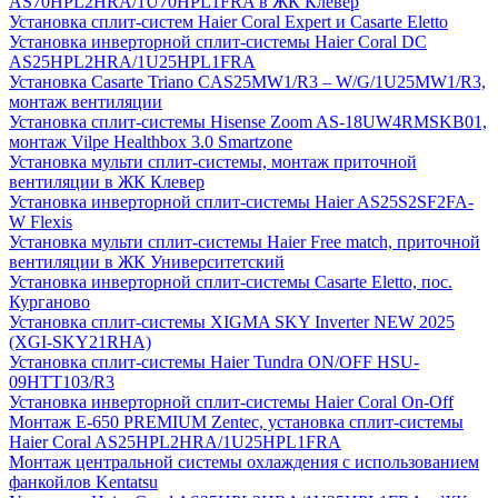
AS70HPL2HRA/1U70HPL1FRA в ЖК Клевер
Установка сплит-систем Haier Coral Expert и Casarte Eletto
Установка инверторной сплит-системы Haier Coral DC
AS25HPL2HRA/1U25HPL1FRA
Установка Casarte Triano CAS25MW1/R3 – W/G/1U25MW1/R3,
монтаж вентиляции
Установка сплит-системы Hisense Zoom AS-18UW4RMSKB01,
монтаж Vilpe Healthbox 3.0 Smartzone
Установка мульти сплит-системы, монтаж приточной
вентиляции в ЖК Клевер
Установка инверторной сплит-системы Haier AS25S2SF2FA-
W Flexis
Установка мульти сплит-системы Haier Free match, приточной
вентиляции в ЖК Университетский
Установка инверторной сплит-системы Casarte Eletto, пос.
Курганово
Установка сплит-системы XIGMA SKY Inverter NEW 2025
(XGI-SKY21RHA)
Установка сплит-системы Haier Tundra ON/OFF HSU-
09HTT103/R3
Установка инверторной сплит-системы Haier Coral On-Off
Монтаж E-650 PREMIUM Zentec, установка сплит-системы
Haier Coral AS25HPL2HRA/1U25HPL1FRA
Монтаж центральной системы охлаждения с использованием
фанкойлов Kentatsu