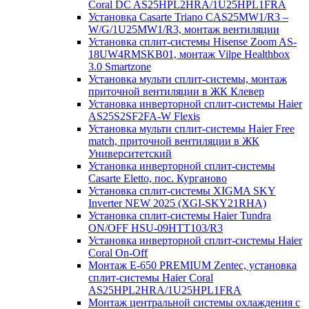
Coral DC AS25HPL2HRA/1U25HPL1FRA
Установка Casarte Triano CAS25MW1/R3 –
W/G/1U25MW1/R3, монтаж вентиляции
Установка сплит-системы Hisense Zoom AS-
18UW4RMSKB01, монтаж Vilpe Healthbox
3.0 Smartzone
Установка мульти сплит-системы, монтаж
приточной вентиляции в ЖК Клевер
Установка инверторной сплит-системы Haier
AS25S2SF2FA-W Flexis
Установка мульти сплит-системы Haier Free
match, приточной вентиляции в ЖК
Университетский
Установка инверторной сплит-системы
Casarte Eletto, пос. Курганово
Установка сплит-системы XIGMA SKY
Inverter NEW 2025 (XGI-SKY21RHA)
Установка сплит-системы Haier Tundra
ON/OFF HSU-09HTT103/R3
Установка инверторной сплит-системы Haier
Coral On-Off
Монтаж E-650 PREMIUM Zentec, установка
сплит-системы Haier Coral
AS25HPL2HRA/1U25HPL1FRA
Монтаж центральной системы охлаждения с