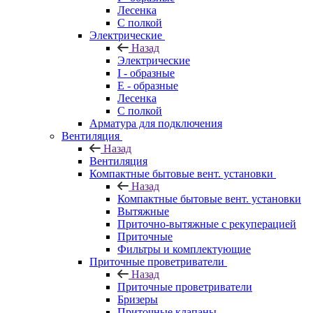
Лесенка
С полкой
Электрические
Назад
Электрические
I - образные
E - образные
Лесенка
С полкой
Арматура для подключения
Вентиляция
Назад
Вентиляция
Компактные бытовые вент. установки
Назад
Компактные бытовые вент. установки
Вытяжные
Приточно-вытяжные с рекуперацией
Приточные
Фильтры и комплектующие
Приточные проветриватели
Назад
Приточные проветриватели
Бризеры
Приточные клапаны