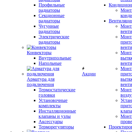
Профильные
Кондицион
радиаторы
Монт
Секционные
конд
радиаторы
Вентиляци
Чугунные
Монт
радиаторы
вент
Электрические
Монт
радиаторы
прит
вент
Конвекторы
Монт
Внутрипольные
вытя
Напольные
вент
Монт
Акции
прит
Арматура для
вытя
подключения
вент
Термостатические
Монт
головки
возду
Установочные
Устан
комплекты
прит
Инсталляционные
клап
клапаны и узлы
Монт
Аксессуары
прове
Терморегуляторы
Проектиро