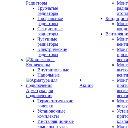
Радиаторы
Монт
Трубчатые
радиа
радиаторы
отоп
Профильные
Кондицион
радиаторы
Монт
Секционные
конд
радиаторы
Вентиляци
Чугунные
Монт
радиаторы
вент
Электрические
Монт
радиаторы
прит
вент
Конвекторы
Монт
Внутрипольные
вытя
Напольные
вент
Монт
Акции
прит
Арматура для
вытя
подключения
вент
Термостатические
Монт
головки
возду
Установочные
Устан
комплекты
прит
Инсталляционные
клап
клапаны и узлы
Монт