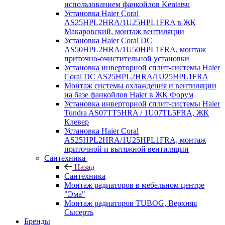
использованием фанкойлов Kentatsu
Установка Haier Coral
AS25HPL2HRA/1U25HPL1FRA в ЖК
Макаровский, монтаж вентиляции
Установка Haier Coral DC
AS50HPL2HRA/1U50HPL1FRA, монтаж
приточно-очистительной установки
Установка инверторной сплит-системы Haier
Coral DC AS25HPL2HRA/1U25HPL1FRA
Монтаж системы охлаждения и вентиляции
на базе фанкойлов Haier в ЖК Форум
Установка инверторной сплит-системы Haier
Tundra AS07TT5HRA / 1U07TL5FRA, ЖК
Клевер
Установка Haier Coral
AS25HPL2HRA/1U25HPL1FRA, монтаж
приточной и вытяжной вентиляции
Сантехника
Назад
Сантехника
Монтаж радиаторов в мебельном центре
"Эма"
Монтаж радиаторов TUBOG, Верхняя
Сысерть
Бренды