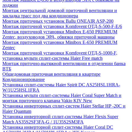
лоджии
Монтаж центральной домовой приточной вентиляции и
закладка трасс под два кондиционера
Монтаж приточных установок Ballu ONEAIR ASP-200
Монтаж приточной установки Komfovent ОТД-S-500-F-E/6
Монтаж приточной установки Minibox E-650 PREMIUM
Zentec, воздуховодов ЭРА, обвязки приточной машины
Монтаж приточной установки Minibox E-650 PREMIUM
Zentec
Монтаж приточной установки Komfovent ОТД-S-1000-F,
установка мульти сплит-системы Haier Free match
Монтаж приточно-вытяжной вентиляции в отделении банка
ВТБ
Общедомовая приточная вентиляция в квартире
Кондиционирование
Установка сплит-системы Haier Spirit DC AS25HSL1HRA-
W/1U25HSL1FRA
Установка мульти сплит-системы Haier Coral Super Match и
монтаж приточного клапана Vakio KIV New
Установка инверторных сплит-систем Haier Stellar HP -20С и
Haier Quantum
Установка инверторной сплит-системы Haier Flexis Super
Match AS35S2SF3FA-G / 1U35S2SM3FA
Установка инверторной сплит-системы Haier Coral DC