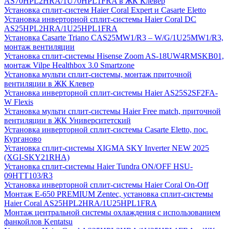
AS70HPL2HRA/1U70HPL1FRA в ЖК Клевер
Установка сплит-систем Haier Coral Expert и Casarte Eletto
Установка инверторной сплит-системы Haier Coral DC
AS25HPL2HRA/1U25HPL1FRA
Установка Casarte Triano CAS25MW1/R3 – W/G/1U25MW1/R3,
монтаж вентиляции
Установка сплит-системы Hisense Zoom AS-18UW4RMSKB01,
монтаж Vilpe Healthbox 3.0 Smartzone
Установка мульти сплит-системы, монтаж приточной
вентиляции в ЖК Клевер
Установка инверторной сплит-системы Haier AS25S2SF2FA-
W Flexis
Установка мульти сплит-системы Haier Free match, приточной
вентиляции в ЖК Университетский
Установка инверторной сплит-системы Casarte Eletto, пос.
Курганово
Установка сплит-системы XIGMA SKY Inverter NEW 2025
(XGI-SKY21RHA)
Установка сплит-системы Haier Tundra ON/OFF HSU-
09HTT103/R3
Установка инверторной сплит-системы Haier Coral On-Off
Монтаж E-650 PREMIUM Zentec, установка сплит-системы
Haier Coral AS25HPL2HRA/1U25HPL1FRA
Монтаж центральной системы охлаждения с использованием
фанкойлов Kentatsu