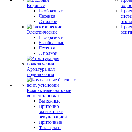
Прое
Водяные
водо
I - образные
Прое
Лесенка
сист
С полкой
отоп
Прое
Электрические
вент
I - образные
E - образные
Лесенка
С полкой
Арматура для
подключения
Компактные бытовые
вент. установки
Вытяжные
Приточно-
вытяжные с
рекуперацией
Приточные
Фильтры и