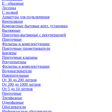
E - образные
Лесенка
С полкой
Арматура для подключения
Вентиляция
Компактные бытовые вент. установки
Вытяжные
Приточно-вытяжные с рекуперацией
Приточные
Фильтры и комплектующие
Приточные проветриватели
Бризеры
Приточные клапаны
Рекуператоры
Фильтры и комплектующие
Водонагреватели
Накопительные
От 30 до 200 литров
От 200 до 1000 литров
От 5 до 10 литров
Проточные
Трехфазные
Однофазные
Обогреватели
Инфракрасные обогреватели