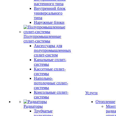
настенного типа
Внутренний блок
универсального
типа
Наружные блоки
Полупромышленные
сплит-системы
Аксессуары для
полупромышленных
сплит-систем
Канальные сплит-
системы
Кассетные сплит-
системы
Напольно-
потолочные сплит-
системы
Консольные сплит-
Услуги
системы
Отопление
Радиаторы
Монт
Трубчатые
радиа
радиаторы
отоп