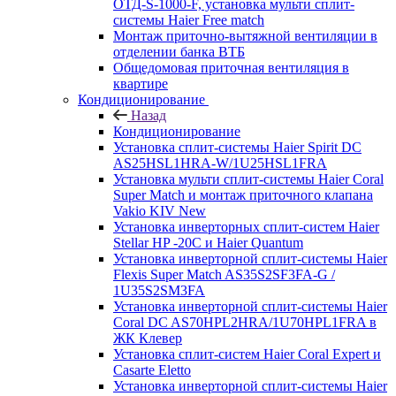
ОТД-S-1000-F, установка мульти сплит-
системы Haier Free match
Монтаж приточно-вытяжной вентиляции в
отделении банка ВТБ
Общедомовая приточная вентиляция в
квартире
Кондиционирование
Назад
Кондиционирование
Установка сплит-системы Haier Spirit DC
AS25HSL1HRA-W/1U25HSL1FRA
Установка мульти сплит-системы Haier Coral
Super Match и монтаж приточного клапана
Vakio KIV New
Установка инверторных сплит-систем Haier
Stellar HP -20С и Haier Quantum
Установка инверторной сплит-системы Haier
Flexis Super Match AS35S2SF3FA-G /
1U35S2SM3FA
Установка инверторной сплит-системы Haier
Coral DC AS70HPL2HRA/1U70HPL1FRA в
ЖК Клевер
Установка сплит-систем Haier Coral Expert и
Casarte Eletto
Установка инверторной сплит-системы Haier