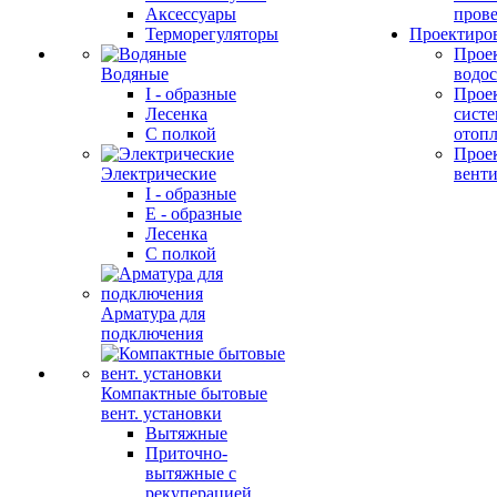
Аксессуары
прове
Терморегуляторы
Проектиро
Прое
Водяные
водо
I - образные
Прое
Лесенка
сист
С полкой
отоп
Прое
Электрические
вент
I - образные
E - образные
Лесенка
С полкой
Арматура для
подключения
Компактные бытовые
вент. установки
Вытяжные
Приточно-
вытяжные с
рекуперацией