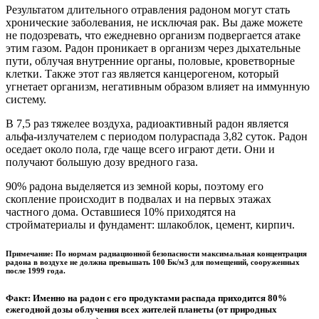
Результатом длительного отравления радоном могут стать
хронические заболевания, не исключая рак. Вы даже можете
не подозревать, что ежедневно организм подвергается атаке
этим газом. Радон проникает в организм через дыхательные
пути, облучая внутренние органы, половые, кроветворные
клетки. Также этот газ является канцерогеном, который
угнетает организм, негативным образом влияет на иммунную
систему.
В 7,5 раз тяжелее воздуха, радиоактивный радон является
альфа-излучателем с периодом полураспада 3,82 суток. Радон
оседает около пола, где чаще всего играют дети. Они и
получают большую дозу вредного газа.
90% радона выделяется из земной коры, поэтому его
скопление происходит в подвалах и на первых этажах
частного дома. Оставшиеся 10% приходятся на
стройматериалы и фундамент: шлакоблок, цемент, кирпич.
Примечание: По нормам радиационной безопасности максимальная концентрация
радона в воздухе не должна превышать 100 Бк/м3 для помещений, сооруженных
после 1999 года.
Факт: Именно на радон с его продуктами распада приходится 80%
ежегодной дозы облучения всех жителей планеты (от природных