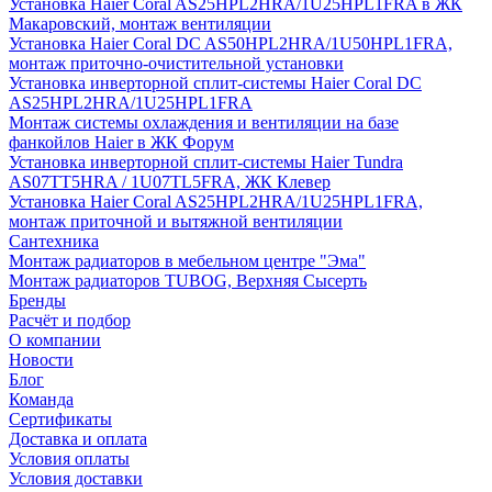
Установка Haier Coral AS25HPL2HRA/1U25HPL1FRA в ЖК
Макаровский, монтаж вентиляции
Установка Haier Coral DC AS50HPL2HRA/1U50HPL1FRA,
монтаж приточно-очистительной установки
Установка инверторной сплит-системы Haier Coral DC
AS25HPL2HRA/1U25HPL1FRA
Монтаж системы охлаждения и вентиляции на базе
фанкойлов Haier в ЖК Форум
Установка инверторной сплит-системы Haier Tundra
AS07TT5HRA / 1U07TL5FRA, ЖК Клевер
Установка Haier Coral AS25HPL2HRA/1U25HPL1FRA,
монтаж приточной и вытяжной вентиляции
Сантехника
Монтаж радиаторов в мебельном центре "Эма"
Монтаж радиаторов TUBOG, Верхняя Сысерть
Бренды
Расчёт и подбор
О компании
Новости
Блог
Команда
Сертификаты
Доставка и оплата
Условия оплаты
Условия доставки