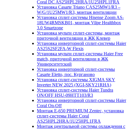
Coral DC AS25HPL2HRA/1U25HPL1FRA
Установка Casarte Triano CAS25MW1/R3 –
W/G/1U25MW1/R3, монтаж вентиляции
Установка сплит-системы Hisense Zoom AS-
18UW4RMSKB01, монтаж Vilpe Healthbox
3.0 Smartzone
Установка мульти сплит-системы, монтаж
приточной вентиляции в ЖК Клевер
Установка инверторной сплит-системы Haier
AS25S2SF2FA-W Flexis
Установка мульти сплит-системы Haier Free
match, приточной вентиляции в ЖК
Университетский
Установка инверторной сплит-системы
Casarte Eletto, пос. Курганово
Установка сплит-системы XIGMA SKY
Inverter NEW 2025 (XGI-SKY21RHA)
Установка сплит-системы Haier Tundra
ON/OFF HSU-09HTT103/R3
Установка инверторной сплит-системы Haier
Coral On-Off
Монтаж E-650 PREMIUM Zentec, установка
сплит-системы Haier Coral
AS25HPL2HRA/1U25HPL1FRA
Монтаж центральной системы охлаждения с