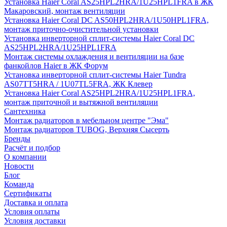
Установка Haier Coral AS25HPL2HRA/1U25HPL1FRA в ЖК
Макаровский, монтаж вентиляции
Установка Haier Coral DC AS50HPL2HRA/1U50HPL1FRA,
монтаж приточно-очистительной установки
Установка инверторной сплит-системы Haier Coral DC
AS25HPL2HRA/1U25HPL1FRA
Монтаж системы охлаждения и вентиляции на базе
фанкойлов Haier в ЖК Форум
Установка инверторной сплит-системы Haier Tundra
AS07TT5HRA / 1U07TL5FRA, ЖК Клевер
Установка Haier Coral AS25HPL2HRA/1U25HPL1FRA,
монтаж приточной и вытяжной вентиляции
Сантехника
Монтаж радиаторов в мебельном центре "Эма"
Монтаж радиаторов TUBOG, Верхняя Сысерть
Бренды
Расчёт и подбор
О компании
Новости
Блог
Команда
Сертификаты
Доставка и оплата
Условия оплаты
Условия доставки