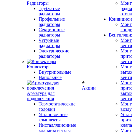
Радиаторы
Монт
Трубчатые
радиа
радиаторы
отоп
Профильные
Кондицион
радиаторы
Монт
Секционные
конд
радиаторы
Вентиляци
Чугунные
Монт
радиаторы
вент
Электрические
Монт
радиаторы
прит
вент
Конвекторы
Монт
Внутрипольные
вытя
Напольные
вент
Монт
Акции
прит
Арматура для
вытя
подключения
вент
Термостатические
Монт
головки
возду
Установочные
Устан
комплекты
прит
Инсталляционные
клап
клапаны и узлы
Монт