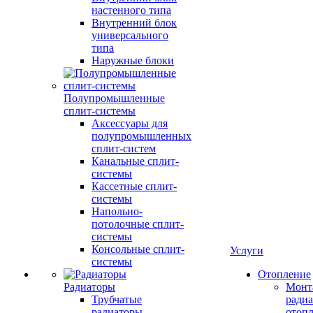
настенного типа
Внутренний блок
универсального
типа
Наружные блоки
Полупромышленные
сплит-системы
Аксессуары для
полупромышленных
сплит-систем
Канальные сплит-
системы
Кассетные сплит-
системы
Напольно-
потолочные сплит-
системы
Консольные сплит-
Услуги
системы
Отопление
Радиаторы
Монт
Трубчатые
радиа
радиаторы
отоп