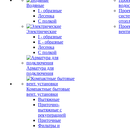
Прое
Водяные
водо
I - образные
Прое
Лесенка
сист
С полкой
отоп
Прое
Электрические
вент
I - образные
E - образные
Лесенка
С полкой
Арматура для
подключения
Компактные бытовые
вент. установки
Вытяжные
Приточно-
вытяжные с
рекуперацией
Приточные
Фильтры и