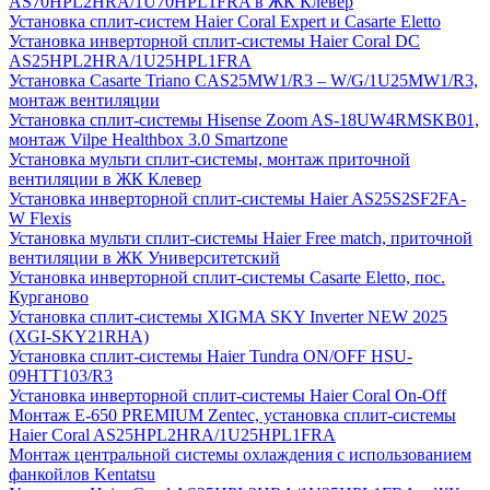
AS70HPL2HRA/1U70HPL1FRA в ЖК Клевер
Установка сплит-систем Haier Coral Expert и Casarte Eletto
Установка инверторной сплит-системы Haier Coral DC
AS25HPL2HRA/1U25HPL1FRA
Установка Casarte Triano CAS25MW1/R3 – W/G/1U25MW1/R3,
монтаж вентиляции
Установка сплит-системы Hisense Zoom AS-18UW4RMSKB01,
монтаж Vilpe Healthbox 3.0 Smartzone
Установка мульти сплит-системы, монтаж приточной
вентиляции в ЖК Клевер
Установка инверторной сплит-системы Haier AS25S2SF2FA-
W Flexis
Установка мульти сплит-системы Haier Free match, приточной
вентиляции в ЖК Университетский
Установка инверторной сплит-системы Casarte Eletto, пос.
Курганово
Установка сплит-системы XIGMA SKY Inverter NEW 2025
(XGI-SKY21RHA)
Установка сплит-системы Haier Tundra ON/OFF HSU-
09HTT103/R3
Установка инверторной сплит-системы Haier Coral On-Off
Монтаж E-650 PREMIUM Zentec, установка сплит-системы
Haier Coral AS25HPL2HRA/1U25HPL1FRA
Монтаж центральной системы охлаждения с использованием
фанкойлов Kentatsu