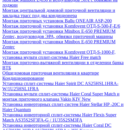
лоджии
Монтаж центральной домовой приточной вентиляции и
закладка трасс под два кондиционера
Монтаж приточных установок Ballu ONEAIR ASP-200
Монтаж приточной установки Komfovent ОТД-S-500-F-E/6
Монтаж приточной установки Minibox E-650 PREMIUM
Zentec, воздуховодов ЭРА, обвязки приточной машины
Монтаж приточной установки Minibox E-650 PREMIUM
Zentec
Монтаж приточной установки Komfovent ОТД-S-1000-F,
установка мульти сплит-системы Haier Free match
Монтаж приточно-вытяжной вентиляции в отделении банка
ВТБ
Общедомовая приточная вентиляция в квартире
Кондиционирование
Установка сплит-системы Haier Spirit DC AS25HSL1HRA-
W/1U25HSL1FRA
Установка мульти сплит-системы Haier Coral Super Match и
монтаж приточного клапана Vakio KIV New
Установка инверторных сплит-систем Haier Stellar HP -20С и
Haier Quantum
Установка инверторной сплит-системы Haier Flexis Super
Match AS35S2SF3FA-G / 1U35S2SM3FA
Установка инверторной сплит-системы Haier Coral DC