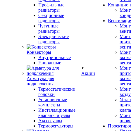
Профильные
Кондицион
радиаторы
Монт
Секционные
конд
радиаторы
Вентиляци
Чугунные
Монт
радиаторы
вент
Электрические
Монт
радиаторы
прит
вент
Конвекторы
Монт
Внутрипольные
вытя
Напольные
вент
Монт
Акции
прит
Арматура для
вытя
подключения
вент
Термостатические
Монт
головки
возду
Установочные
Устан
комплекты
прит
Инсталляционные
клап
клапаны и узлы
Монт
Аксессуары
прове
Терморегуляторы
Проектиро