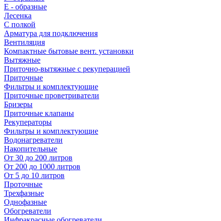
E - образные
Лесенка
С полкой
Арматура для подключения
Вентиляция
Компактные бытовые вент. установки
Вытяжные
Приточно-вытяжные с рекуперацией
Приточные
Фильтры и комплектующие
Приточные проветриватели
Бризеры
Приточные клапаны
Рекуператоры
Фильтры и комплектующие
Водонагреватели
Накопительные
От 30 до 200 литров
От 200 до 1000 литров
От 5 до 10 литров
Проточные
Трехфазные
Однофазные
Обогреватели
Инфракрасные обогреватели