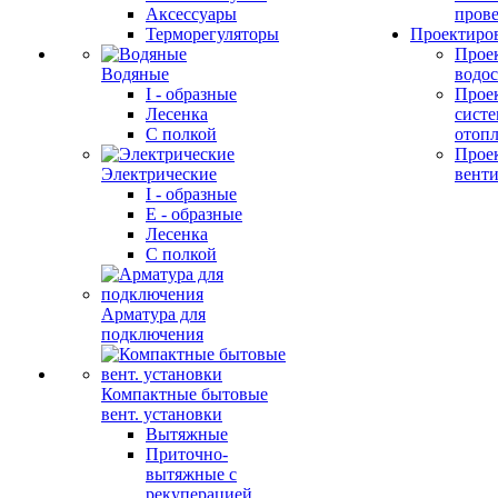
Аксессуары
прове
Терморегуляторы
Проектиро
Прое
Водяные
водо
I - образные
Прое
Лесенка
сист
С полкой
отоп
Прое
Электрические
вент
I - образные
E - образные
Лесенка
С полкой
Арматура для
подключения
Компактные бытовые
вент. установки
Вытяжные
Приточно-
вытяжные с
рекуперацией