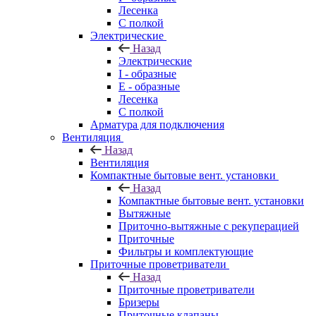
Лесенка
С полкой
Электрические
Назад
Электрические
I - образные
E - образные
Лесенка
С полкой
Арматура для подключения
Вентиляция
Назад
Вентиляция
Компактные бытовые вент. установки
Назад
Компактные бытовые вент. установки
Вытяжные
Приточно-вытяжные с рекуперацией
Приточные
Фильтры и комплектующие
Приточные проветриватели
Назад
Приточные проветриватели
Бризеры
Приточные клапаны