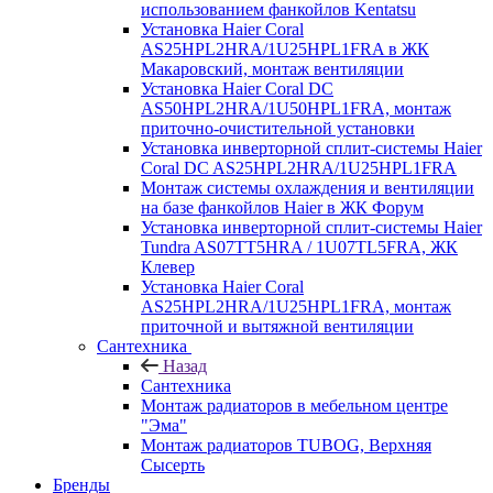
использованием фанкойлов Kentatsu
Установка Haier Coral
AS25HPL2HRA/1U25HPL1FRA в ЖК
Макаровский, монтаж вентиляции
Установка Haier Coral DC
AS50HPL2HRA/1U50HPL1FRA, монтаж
приточно-очистительной установки
Установка инверторной сплит-системы Haier
Coral DC AS25HPL2HRA/1U25HPL1FRA
Монтаж системы охлаждения и вентиляции
на базе фанкойлов Haier в ЖК Форум
Установка инверторной сплит-системы Haier
Tundra AS07TT5HRA / 1U07TL5FRA, ЖК
Клевер
Установка Haier Coral
AS25HPL2HRA/1U25HPL1FRA, монтаж
приточной и вытяжной вентиляции
Сантехника
Назад
Сантехника
Монтаж радиаторов в мебельном центре
"Эма"
Монтаж радиаторов TUBOG, Верхняя
Сысерть
Бренды