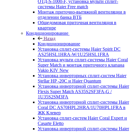
ОТД-S-1000-F, установка мульти сплит-
системы Haier Free match
Монтаж приточно-вытяжной вентиляции в
отделении банка ВТБ
Общедомовая приточная вентиляция в
квартире
Кондиционирование
Назад
Кондиционирование
Установка сплит-системы Haier Spirit DC
AS25HSL1HRA-W/1U25HSL1FRA
Установка мульти сплит-системы Haier Coral
Super Match и монтаж приточного клапана
Vakio KIV New
Установка инверторных сплит-систем Haier
Stellar HP -20С и Haier Quantum
Установка инверторной сплит-системы Haier
Flexis Super Match AS35S2SF3FA-G /
1U35S2SM3FA
Установка инверторной сплит-системы Haier
Coral DC AS70HPL2HRA/1U70HPL1FRA в
ЖК Клевер
Установка сплит-систем Haier Coral Expert и
Casarte Eletto
Установка инверторной сплит-системы Haier