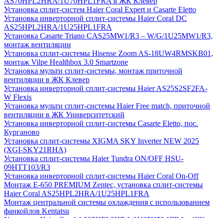
AS70HPL2HRA/1U70HPL1FRA в ЖК Клевер
Установка сплит-систем Haier Coral Expert и Casarte Eletto
Установка инверторной сплит-системы Haier Coral DC
AS25HPL2HRA/1U25HPL1FRA
Установка Casarte Triano CAS25MW1/R3 – W/G/1U25MW1/R3,
монтаж вентиляции
Установка сплит-системы Hisense Zoom AS-18UW4RMSKB01,
монтаж Vilpe Healthbox 3.0 Smartzone
Установка мульти сплит-системы, монтаж приточной
вентиляции в ЖК Клевер
Установка инверторной сплит-системы Haier AS25S2SF2FA-
W Flexis
Установка мульти сплит-системы Haier Free match, приточной
вентиляции в ЖК Университетский
Установка инверторной сплит-системы Casarte Eletto, пос.
Курганово
Установка сплит-системы XIGMA SKY Inverter NEW 2025
(XGI-SKY21RHA)
Установка сплит-системы Haier Tundra ON/OFF HSU-
09HTT103/R3
Установка инверторной сплит-системы Haier Coral On-Off
Монтаж E-650 PREMIUM Zentec, установка сплит-системы
Haier Coral AS25HPL2HRA/1U25HPL1FRA
Монтаж центральной системы охлаждения с использованием
фанкойлов Kentatsu