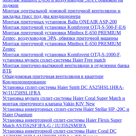
лоджии
Монтаж центральной домовой приточной вентиляции и
закладка трасс под два кондиционера
Монтаж приточных установок Ballu ONEAIR ASP-200
Монтаж приточной установки Komfovent ОТД-S-500-F-E/6
Монтаж приточной установки Minibox E-650 PREMIUM
Zentec, воздуховодов ЭРА, обвязки приточной машины
Монтаж приточной установки Minibox E-650 PREMIUM
Zentec
Монтаж приточной установки Komfovent ОТД-S-1000-F,
установка мульти сплит-системы Haier Free match
Монтаж приточно-вытяжной вентиляции в отделении банка
ВТБ
Общедомовая приточная вентиляция в квартире
Кондиционирование
Установка сплит-системы Haier Spirit DC AS25HSL1HRA-
W/1U25HSL1FRA
Установка мульти сплит-системы Haier Coral Super Match и
монтаж приточного клапана Vakio KIV New
Установка инверторных сплит-систем Haier Stellar HP -20С и
Haier Quantum
Установка инверторной сплит-системы Haier Flexis Super
Match AS35S2SF3FA-G / 1U35S2SM3FA
Установка инверторной сплит-системы Haier Coral DC