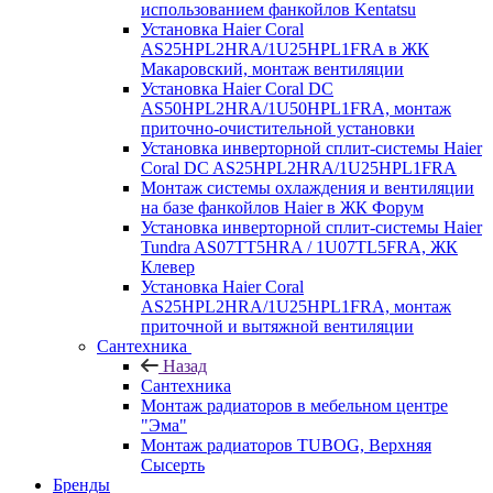
использованием фанкойлов Kentatsu
Установка Haier Coral
AS25HPL2HRA/1U25HPL1FRA в ЖК
Макаровский, монтаж вентиляции
Установка Haier Coral DC
AS50HPL2HRA/1U50HPL1FRA, монтаж
приточно-очистительной установки
Установка инверторной сплит-системы Haier
Coral DC AS25HPL2HRA/1U25HPL1FRA
Монтаж системы охлаждения и вентиляции
на базе фанкойлов Haier в ЖК Форум
Установка инверторной сплит-системы Haier
Tundra AS07TT5HRA / 1U07TL5FRA, ЖК
Клевер
Установка Haier Coral
AS25HPL2HRA/1U25HPL1FRA, монтаж
приточной и вытяжной вентиляции
Сантехника
Назад
Сантехника
Монтаж радиаторов в мебельном центре
"Эма"
Монтаж радиаторов TUBOG, Верхняя
Сысерть
Бренды