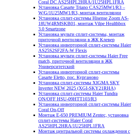
Coral DC AS25HPL2HRA/1U25HPL1FRA
Установка Casarte Triano CAS25MW1/R3 –
W/G/1U25MW1/R3, монтаж вентиляции
Установка сплит-системы Hisense Zoom AS-
18UW4RMSKB01, монтаж Vilpe Healthbox
3.0 Smartzone
Установка мульти сплит-системы, монтаж
приточной вентиляции в ЖК Клевер
Установка инверторной сплит-системы Haier
AS25S2SF2FA-W Flexis
Установка мульти сплит-системы Haier Free
match, приточной вентиляции в ЖК
Университетский
Установка инверторной сплит-системы
Casarte Eletto, пос. Курганово
Установка сплит-системы XIGMA SKY
Inverter NEW 2025 (XGI-SKY21RHA)
Установка сплит-системы Haier Tundra
ON/OFF HSU-09HTT103/R3
Установка инверторной сплит-системы Haier
Coral On-Off
Монтаж E-650 PREMIUM Zentec, установка
сплит-системы Haier Coral
AS25HPL2HRA/1U25HPL1FRA
Монтаж центральной системы охлаждения с