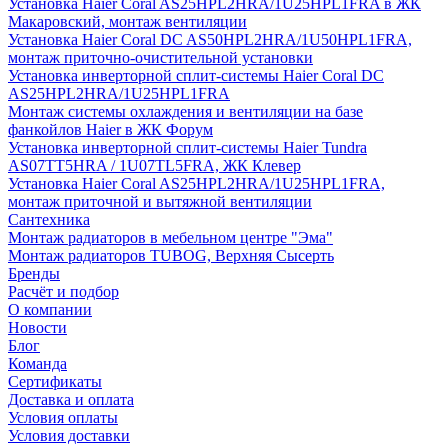
Установка Haier Coral AS25HPL2HRA/1U25HPL1FRA в ЖК
Макаровский, монтаж вентиляции
Установка Haier Coral DC AS50HPL2HRA/1U50HPL1FRA,
монтаж приточно-очистительной установки
Установка инверторной сплит-системы Haier Coral DC
AS25HPL2HRA/1U25HPL1FRA
Монтаж системы охлаждения и вентиляции на базе
фанкойлов Haier в ЖК Форум
Установка инверторной сплит-системы Haier Tundra
AS07TT5HRA / 1U07TL5FRA, ЖК Клевер
Установка Haier Coral AS25HPL2HRA/1U25HPL1FRA,
монтаж приточной и вытяжной вентиляции
Сантехника
Монтаж радиаторов в мебельном центре "Эма"
Монтаж радиаторов TUBOG, Верхняя Сысерть
Бренды
Расчёт и подбор
О компании
Новости
Блог
Команда
Сертификаты
Доставка и оплата
Условия оплаты
Условия доставки