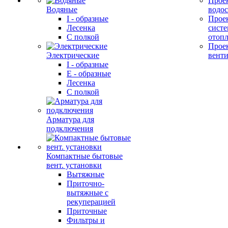
Прое
Водяные
водо
I - образные
Прое
Лесенка
сист
С полкой
отоп
Прое
Электрические
вент
I - образные
E - образные
Лесенка
С полкой
Арматура для
подключения
Компактные бытовые
вент. установки
Вытяжные
Приточно-
вытяжные с
рекуперацией
Приточные
Фильтры и