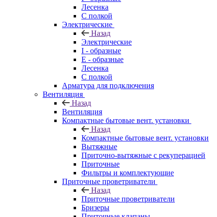
Лесенка
С полкой
Электрические
Назад
Электрические
I - образные
E - образные
Лесенка
С полкой
Арматура для подключения
Вентиляция
Назад
Вентиляция
Компактные бытовые вент. установки
Назад
Компактные бытовые вент. установки
Вытяжные
Приточно-вытяжные с рекуперацией
Приточные
Фильтры и комплектующие
Приточные проветриватели
Назад
Приточные проветриватели
Бризеры
Приточные клапаны