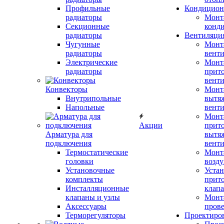
Профильные
Кондицион
радиаторы
Монт
Секционные
конд
радиаторы
Вентиляци
Чугунные
Монт
радиаторы
вент
Электрические
Монт
радиаторы
прит
вент
Конвекторы
Монт
Внутрипольные
вытя
Напольные
вент
Монт
Акции
прит
Арматура для
вытя
подключения
вент
Термостатические
Монт
головки
возду
Установочные
Устан
комплекты
прит
Инсталляционные
клап
клапаны и узлы
Монт
Аксессуары
прове
Терморегуляторы
Проектиро