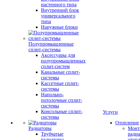
настенного типа
Внутренний блок
универсального
типа
Наружные блоки
Полупромышленные
сплит-системы
Аксессуары для
полупромышленных
сплит-систем
Канальные сплит-
системы
Кассетные сплит-
системы
Напольно-
потолочные сплит-
системы
Консольные сплит-
Услуги
системы
Отопление
Радиаторы
Монт
Трубчатые
радиа
радиаторы
отоп