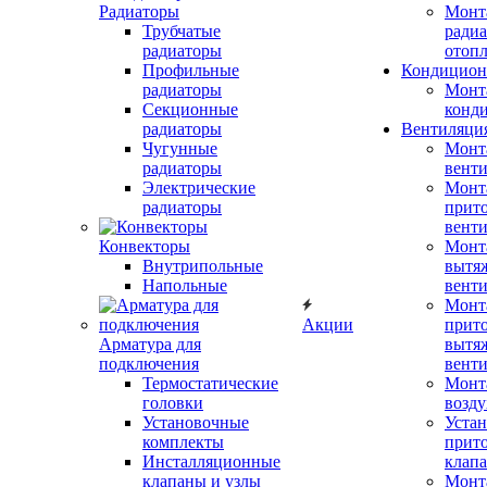
Радиаторы
Монт
Трубчатые
радиа
радиаторы
отоп
Профильные
Кондицион
радиаторы
Монт
Секционные
конд
радиаторы
Вентиляци
Чугунные
Монт
радиаторы
вент
Электрические
Монт
радиаторы
прит
вент
Конвекторы
Монт
Внутрипольные
вытя
Напольные
вент
Монт
Акции
прит
Арматура для
вытя
подключения
вент
Термостатические
Монт
головки
возду
Установочные
Устан
комплекты
прит
Инсталляционные
клап
клапаны и узлы
Монт