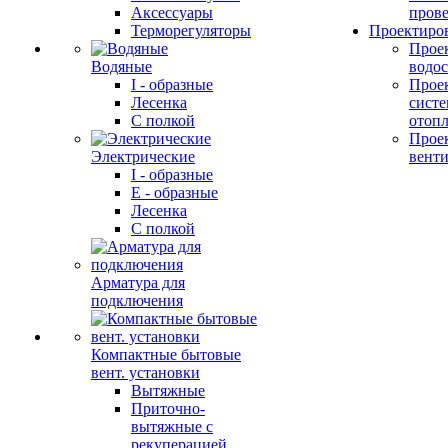
Аксессуары
прове
Терморегуляторы
Проектиро
Прое
Водяные
водо
I - образные
Прое
Лесенка
сист
С полкой
отоп
Прое
Электрические
вент
I - образные
E - образные
Лесенка
С полкой
Арматура для
подключения
Компактные бытовые
вент. установки
Вытяжные
Приточно-
вытяжные с
рекуперацией