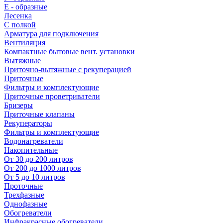
E - образные
Лесенка
С полкой
Арматура для подключения
Вентиляция
Компактные бытовые вент. установки
Вытяжные
Приточно-вытяжные с рекуперацией
Приточные
Фильтры и комплектующие
Приточные проветриватели
Бризеры
Приточные клапаны
Рекуператоры
Фильтры и комплектующие
Водонагреватели
Накопительные
От 30 до 200 литров
От 200 до 1000 литров
От 5 до 10 литров
Проточные
Трехфазные
Однофазные
Обогреватели
Инфракрасные обогреватели