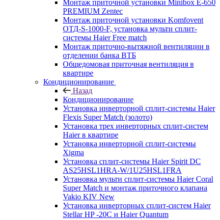
Монтаж приточной установки Minibox E-650
PREMIUM Zentec
Монтаж приточной установки Komfovent
ОТД-S-1000-F, установка мульти сплит-
системы Haier Free match
Монтаж приточно-вытяжной вентиляции в
отделении банка ВТБ
Общедомовая приточная вентиляция в
квартире
Кондиционирование
Назад
Кондиционирование
Установка инверторной сплит-системы Haier
Flexis Super Match (золото)
Установка трех инверторных сплит-систем
Haier в квартире
Установка инверторной сплит-системы
Xigma
Установка сплит-системы Haier Spirit DC
AS25HSL1HRA-W/1U25HSL1FRA
Установка мульти сплит-системы Haier Coral
Super Match и монтаж приточного клапана
Vakio KIV New
Установка инверторных сплит-систем Haier
Stellar HP -20С и Haier Quantum