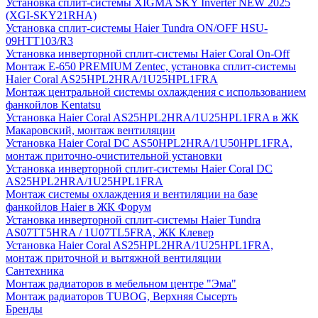
Установка сплит-системы XIGMA SKY Inverter NEW 2025
(XGI-SKY21RHA)
Установка сплит-системы Haier Tundra ON/OFF HSU-
09HTT103/R3
Установка инверторной сплит-системы Haier Coral On-Off
Монтаж E-650 PREMIUM Zentec, установка сплит-системы
Haier Coral AS25HPL2HRA/1U25HPL1FRA
Монтаж центральной системы охлаждения с использованием
фанкойлов Kentatsu
Установка Haier Coral AS25HPL2HRA/1U25HPL1FRA в ЖК
Макаровский, монтаж вентиляции
Установка Haier Coral DC AS50HPL2HRA/1U50HPL1FRA,
монтаж приточно-очистительной установки
Установка инверторной сплит-системы Haier Coral DC
AS25HPL2HRA/1U25HPL1FRA
Монтаж системы охлаждения и вентиляции на базе
фанкойлов Haier в ЖК Форум
Установка инверторной сплит-системы Haier Tundra
AS07TT5HRA / 1U07TL5FRA, ЖК Клевер
Установка Haier Coral AS25HPL2HRA/1U25HPL1FRA,
монтаж приточной и вытяжной вентиляции
Сантехника
Монтаж радиаторов в мебельном центре "Эма"
Монтаж радиаторов TUBOG, Верхняя Сысерть
Бренды