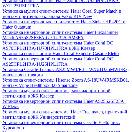
Установка сплит-системы Haier Spirit DC AS25HSL1HRA-
W/1U25HSL1FRA
Установка мульти сплит-системы Haier Coral Super Match и
монтаж приточного клапана Vakio KIV New
Установка инверторных сплит-систем Haier Stellar HP -20С и
Haier Quantum
Установка инверторной сплит-системы Haier Flexis Super
Match AS35S2SF3FA-G / 1U35S2SM3FA
Установка инверторной сплит-системы Haier Coral DC
AS70HPL2HRA/1U70HPL1FRA в ЖК Клевер
Установка сплит-систем Haier Coral Expert и Casarte Eletto
Установка инверторной сплит-системы Haier Coral DC
AS25HPL2HRA/1U25HPL1FRA
Установка Casarte Triano CAS25MW1/R3 – W/G/1U25MW1/R3,
монтаж вентиляции
Установка сплит-системы Hisense Zoom AS-18UW4RMSKB01,
монтаж Vilpe Healthbox 3.0 Smartzone
Установка мульти сплит-системы, монтаж приточной
вентиляции в ЖК Клевер
Установка инверторной сплит-системы Haier AS25S2SF2FA-
W Flexis
Установка мульти сплит-системы Haier Free match, приточной
вентиляции в ЖК Университетский
Установка инверторной сплит-системы Casarte Eletto, пос.
Курганово