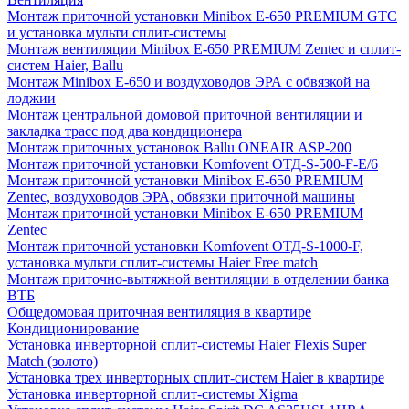
Монтаж приточной установки Minibox E-650 PREMIUM GTC
и установка мульти сплит-системы
Монтаж вентиляции Minibox E-650 PREMIUM Zentec и сплит-
систем Haier, Ballu
Монтаж Minibox E-650 и воздуховодов ЭРА с обвязкой на
лоджии
Монтаж центральной домовой приточной вентиляции и
закладка трасс под два кондиционера
Монтаж приточных установок Ballu ONEAIR ASP-200
Монтаж приточной установки Komfovent ОТД-S-500-F-E/6
Монтаж приточной установки Minibox E-650 PREMIUM
Zentec, воздуховодов ЭРА, обвязки приточной машины
Монтаж приточной установки Minibox E-650 PREMIUM
Zentec
Монтаж приточной установки Komfovent ОТД-S-1000-F,
установка мульти сплит-системы Haier Free match
Монтаж приточно-вытяжной вентиляции в отделении банка
ВТБ
Общедомовая приточная вентиляция в квартире
Кондиционирование
Установка инверторной сплит-системы Haier Flexis Super
Match (золото)
Установка трех инверторных сплит-систем Haier в квартире
Установка инверторной сплит-системы Xigma