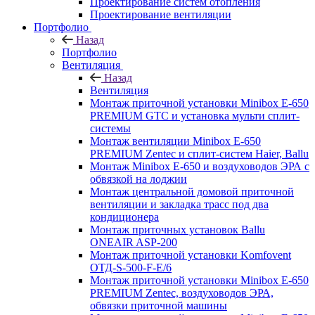
Проектирование систем отопления
Проектирование вентиляции
Портфолио
Назад
Портфолио
Вентиляция
Назад
Вентиляция
Монтаж приточной установки Minibox E-650
PREMIUM GTC и установка мульти сплит-
системы
Монтаж вентиляции Minibox E-650
PREMIUM Zentec и сплит-систем Haier, Ballu
Монтаж Minibox E-650 и воздуховодов ЭРА с
обвязкой на лоджии
Монтаж центральной домовой приточной
вентиляции и закладка трасс под два
кондиционера
Монтаж приточных установок Ballu
ONEAIR ASP-200
Монтаж приточной установки Komfovent
ОТД-S-500-F-E/6
Монтаж приточной установки Minibox E-650
PREMIUM Zentec, воздуховодов ЭРА,
обвязки приточной машины