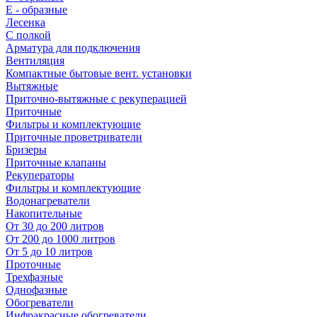
E - образные
Лесенка
С полкой
Арматура для подключения
Вентиляция
Компактные бытовые вент. установки
Вытяжные
Приточно-вытяжные с рекуперацией
Приточные
Фильтры и комплектующие
Приточные проветриватели
Бризеры
Приточные клапаны
Рекуператоры
Фильтры и комплектующие
Водонагреватели
Накопительные
От 30 до 200 литров
От 200 до 1000 литров
От 5 до 10 литров
Проточные
Трехфазные
Однофазные
Обогреватели
Инфракрасные обогреватели