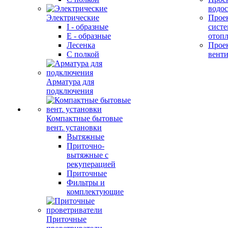
водо
Электрические
Прое
I - образные
сист
E - образные
отоп
Лесенка
Прое
С полкой
вент
Арматура для
подключения
Компактные бытовые
вент. установки
Вытяжные
Приточно-
вытяжные с
рекуперацией
Приточные
Фильтры и
комплектующие
Приточные