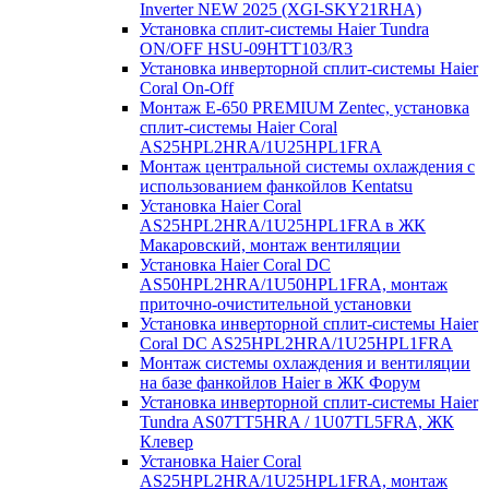
Inverter NEW 2025 (XGI-SKY21RHA)
Установка сплит-системы Haier Tundra
ON/OFF HSU-09HTT103/R3
Установка инверторной сплит-системы Haier
Coral On-Off
Монтаж E-650 PREMIUM Zentec, установка
сплит-системы Haier Coral
AS25HPL2HRA/1U25HPL1FRA
Монтаж центральной системы охлаждения с
использованием фанкойлов Kentatsu
Установка Haier Coral
AS25HPL2HRA/1U25HPL1FRA в ЖК
Макаровский, монтаж вентиляции
Установка Haier Coral DC
AS50HPL2HRA/1U50HPL1FRA, монтаж
приточно-очистительной установки
Установка инверторной сплит-системы Haier
Coral DC AS25HPL2HRA/1U25HPL1FRA
Монтаж системы охлаждения и вентиляции
на базе фанкойлов Haier в ЖК Форум
Установка инверторной сплит-системы Haier
Tundra AS07TT5HRA / 1U07TL5FRA, ЖК
Клевер
Установка Haier Coral
AS25HPL2HRA/1U25HPL1FRA, монтаж