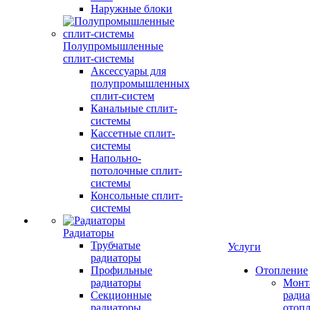
Наружные блоки
Полупромышленные
сплит-системы
Аксессуары для
полупромышленных
сплит-систем
Канальные сплит-
системы
Кассетные сплит-
системы
Напольно-
потолочные сплит-
системы
Консольные сплит-
системы
Радиаторы
Трубчатые
Услуги
радиаторы
Профильные
Отопление
радиаторы
Монт
Секционные
радиа
радиаторы
отоп