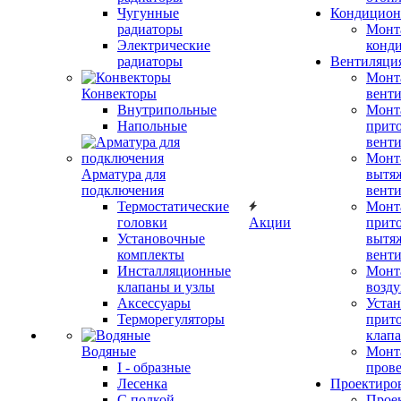
Чугунные
Кондицион
радиаторы
Монт
Электрические
конд
радиаторы
Вентиляци
Монт
Конвекторы
вент
Внутрипольные
Монт
Напольные
прит
вент
Монт
Арматура для
вытя
подключения
вент
Термостатические
Монт
головки
Акции
прит
Установочные
вытя
комплекты
вент
Инсталляционные
Монт
клапаны и узлы
возду
Аксессуары
Устан
Терморегуляторы
прит
клап
Водяные
Монт
I - образные
прове
Лесенка
Проектиро
С полкой
Прое