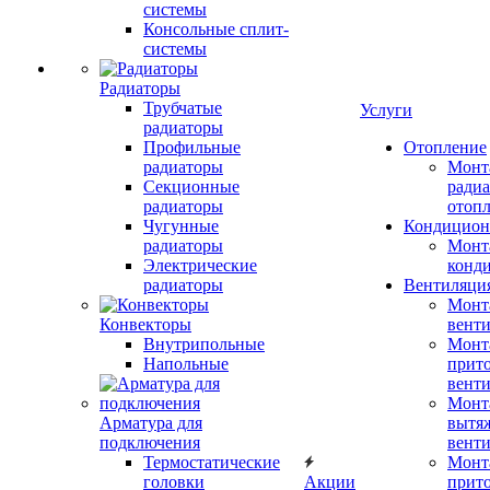
системы
Консольные сплит-
системы
Радиаторы
Трубчатые
Услуги
радиаторы
Профильные
Отопление
радиаторы
Монт
Секционные
радиа
радиаторы
отоп
Чугунные
Кондицион
радиаторы
Монт
Электрические
конд
радиаторы
Вентиляци
Монт
Конвекторы
вент
Внутрипольные
Монт
Напольные
прит
вент
Монт
Арматура для
вытя
подключения
вент
Термостатические
Монт
головки
Акции
прит