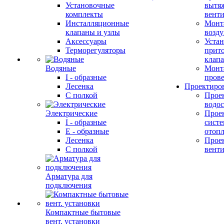
Установочные
вытя
комплекты
вент
Инсталляционные
Монт
клапаны и узлы
возду
Аксессуары
Устан
Терморегуляторы
прит
клап
Водяные
Монт
I - образные
прове
Лесенка
Проектиро
С полкой
Прое
водо
Электрические
Прое
I - образные
сист
E - образные
отоп
Лесенка
Прое
С полкой
вент
Арматура для
подключения
Компактные бытовые
вент. установки