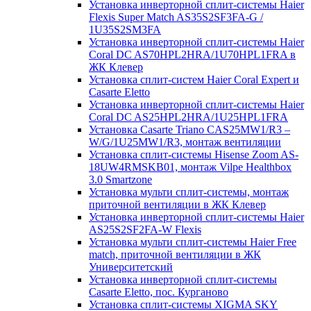
Установка инверторной сплит-системы Haier
Flexis Super Match AS35S2SF3FA-G /
1U35S2SM3FA
Установка инверторной сплит-системы Haier
Coral DC AS70HPL2HRA/1U70HPL1FRA в
ЖК Клевер
Установка сплит-систем Haier Coral Expert и
Casarte Eletto
Установка инверторной сплит-системы Haier
Coral DC AS25HPL2HRA/1U25HPL1FRA
Установка Casarte Triano CAS25MW1/R3 –
W/G/1U25MW1/R3, монтаж вентиляции
Установка сплит-системы Hisense Zoom AS-
18UW4RMSKB01, монтаж Vilpe Healthbox
3.0 Smartzone
Установка мульти сплит-системы, монтаж
приточной вентиляции в ЖК Клевер
Установка инверторной сплит-системы Haier
AS25S2SF2FA-W Flexis
Установка мульти сплит-системы Haier Free
match, приточной вентиляции в ЖК
Университетский
Установка инверторной сплит-системы
Casarte Eletto, пос. Курганово
Установка сплит-системы XIGMA SKY