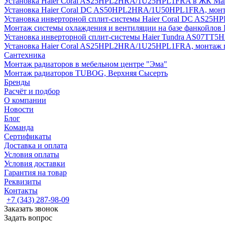
Установка Haier Coral AS25HPL2HRA/1U25HPL1FRA в ЖК Мак
Установка Haier Coral DC AS50HPL2HRA/1U50HPL1FRA, монт
Установка инверторной сплит-системы Haier Coral DC AS2
Монтаж системы охлаждения и вентиляции на базе фанкойлов
Установка инверторной сплит-системы Haier Tundra AS07TT
Установка Haier Coral AS25HPL2HRA/1U25HPL1FRA, монтаж 
Сантехника
Монтаж радиаторов в мебельном центре "Эма"
Монтаж радиаторов TUBOG, Верхняя Сысерть
Бренды
Расчёт и подбор
О компании
Новости
Блог
Команда
Сертификаты
Доставка и оплата
Условия оплаты
Условия доставки
Гарантия на товар
Реквизиты
Контакты
+7 (343) 287-98-09
Заказать звонок
Задать вопрос