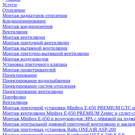
Услуги
Отопление
Монтаж радиаторов отопления
Кондиционирование
Монтаж кондиционеров
Вентиляция
Монтаж вентиляции
Монтаж приточной вентиляции
Монтаж вытяжной вентиляции
Монтаж приточно-вытяжной вентиляции
Монтаж воздуховодов
Установка приточного клапана
Монтаж проветривателей
Проектирование
Проектирование водоснабжения
Проектирование систем отопления
Проектирование вентиляции
Портфолио
Вентиляция
Монтаж приточной установки Minibox E-650 PREMIUM GTC и 
Монтаж вентиляции Minibox E-650 PREMIUM Zentec и сплит-сис
Монтаж Minibox E-650 и воздуховодов ЭРА с обвязкой на лодж
Монтаж центральной домовой приточной вентиляции и закладк
Монтаж приточных установок Ballu ONEAIR ASP-200
Монтаж приточной установки Komfovent ОТД-S-500-F-E/6