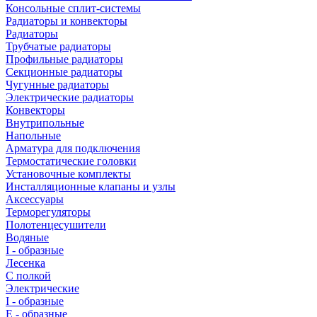
Консольные сплит-системы
Радиаторы и конвекторы
Радиаторы
Трубчатые радиаторы
Профильные радиаторы
Секционные радиаторы
Чугунные радиаторы
Электрические радиаторы
Конвекторы
Внутрипольные
Напольные
Арматура для подключения
Термостатические головки
Установочные комплекты
Инсталляционные клапаны и узлы
Аксессуары
Терморегуляторы
Полотенцесушители
Водяные
I - образные
Лесенка
С полкой
Электрические
I - образные
E - образные