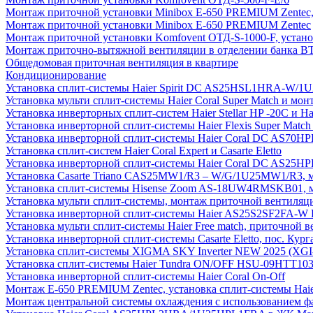
Монтаж приточной установки Minibox E-650 PREMIUM Zentec,
Монтаж приточной установки Minibox E-650 PREMIUM Zentec
Монтаж приточной установки Komfovent ОТД-S-1000-F, установ
Монтаж приточно-вытяжной вентиляции в отделении банка В
Общедомовая приточная вентиляция в квартире
Кондиционирование
Установка сплит-системы Haier Spirit DC AS25HSL1HRA-W/
Установка мульти сплит-системы Haier Coral Super Match и мо
Установка инверторных сплит-систем Haier Stellar HP -20С и H
Установка инверторной сплит-системы Haier Flexis Super Ma
Установка инверторной сплит-системы Haier Coral DC AS7
Установка сплит-систем Haier Coral Expert и Casarte Eletto
Установка инверторной сплит-системы Haier Coral DC AS2
Установка Casarte Triano CAS25MW1/R3 – W/G/1U25MW1/R3, 
Установка сплит-системы Hisense Zoom AS-18UW4RMSKB01, мон
Установка мульти сплит-системы, монтаж приточной вентиляц
Установка инверторной сплит-системы Haier AS25S2SF2FA-W F
Установка мульти сплит-системы Haier Free match, приточной
Установка инверторной сплит-системы Casarte Eletto, пос. Кург
Установка сплит-системы XIGMA SKY Inverter NEW 2025 (X
Установка сплит-системы Haier Tundra ON/OFF HSU-09HTT10
Установка инверторной сплит-системы Haier Coral On-Off
Монтаж E-650 PREMIUM Zentec, установка сплит-системы H
Монтаж центральной системы охлаждения с использованием фа