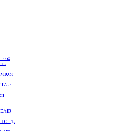
E-650
ит-
REMIUM
ЭРА с
ой
NEAIR
nt ОТД-