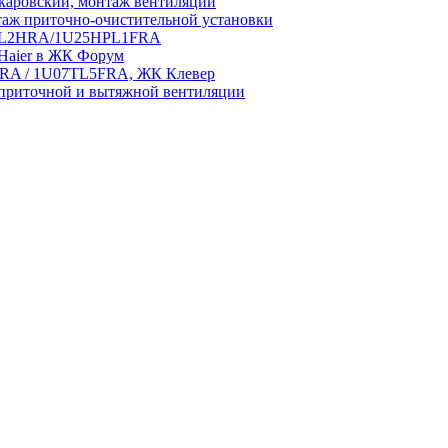
аровский, монтаж вентиляции
аж приточно-очистительной установки
5HPL2HRA/1U25HPL1FRA
 Haier в ЖК Форум
5HRA / 1U07TL5FRA, ЖК Клевер
приточной и вытяжной вентиляции