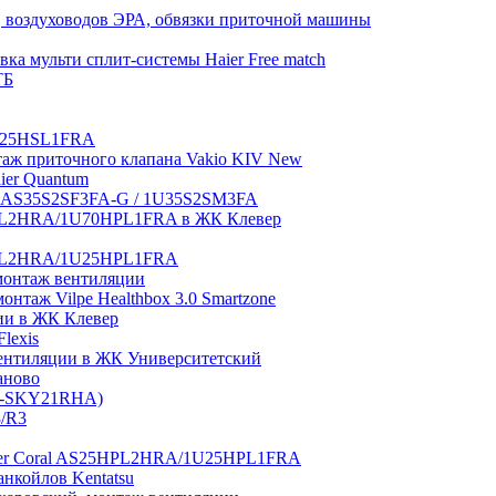
 воздуховодов ЭРА, обвязки приточной машины
ка мульти сплит-системы Haier Free match
ТБ
1U25HSL1FRA
нтаж приточного клапана Vakio KIV New
aier Quantum
tch AS35S2SF3FA-G / 1U35S2SM3FA
0HPL2HRA/1U70HPL1FRA в ЖК Клевер
5HPL2HRA/1U25HPL1FRA
монтаж вентиляции
таж Vilpe Healthbox 3.0 Smartzone
ии в ЖК Клевер
lexis
 вентиляции в ЖК Университетский
аново
GI-SKY21RHA)
3/R3
aier Coral AS25HPL2HRA/1U25HPL1FRA
нкойлов Kentatsu