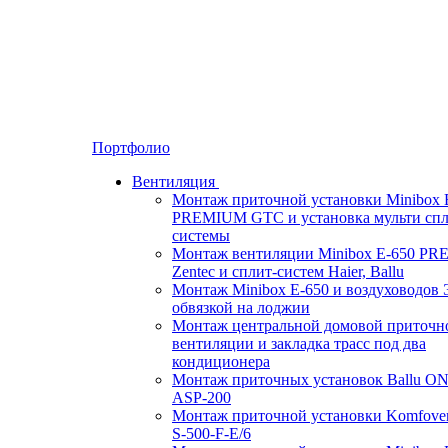
Портфолио
Вентиляция
Монтаж приточной установки Minibox 
PREMIUM GTC и установка мульти спл
системы
Монтаж вентиляции Minibox E-650 P
Zentec и сплит-систем Haier, Ballu
Монтаж Minibox E-650 и воздуховодов 
обвязкой на лоджии
Монтаж центральной домовой приточн
вентиляции и закладка трасс под два
кондиционера
Монтаж приточных установок Ballu O
ASP-200
Монтаж приточной установки Komfove
S-500-F-E/6