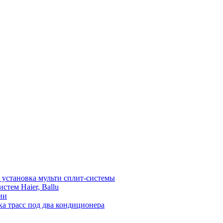
установка мульти сплит-системы
тем Haier, Ballu
ии
а трасс под два кондиционера