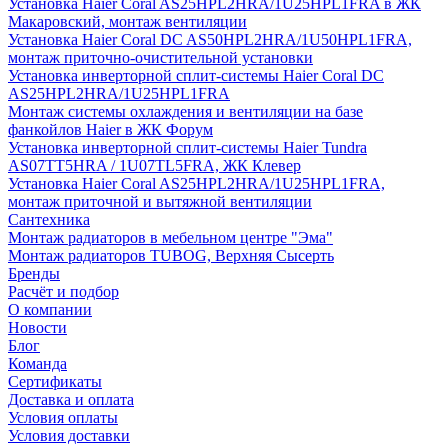
Установка Haier Coral AS25HPL2HRA/1U25HPL1FRA в ЖК
Макаровский, монтаж вентиляции
Установка Haier Coral DC AS50HPL2HRA/1U50HPL1FRA,
монтаж приточно-очистительной установки
Установка инверторной сплит-системы Haier Coral DC
AS25HPL2HRA/1U25HPL1FRA
Монтаж системы охлаждения и вентиляции на базе
фанкойлов Haier в ЖК Форум
Установка инверторной сплит-системы Haier Tundra
AS07TT5HRA / 1U07TL5FRA, ЖК Клевер
Установка Haier Coral AS25HPL2HRA/1U25HPL1FRA,
монтаж приточной и вытяжной вентиляции
Сантехника
Монтаж радиаторов в мебельном центре "Эма"
Монтаж радиаторов TUBOG, Верхняя Сысерть
Бренды
Расчёт и подбор
О компании
Новости
Блог
Команда
Сертификаты
Доставка и оплата
Условия оплаты
Условия доставки