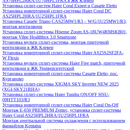
AS70HPL2HRA/1U70HPL1FRA в ЖК Клевер
Установка сплит-систем Haier Coral Expert и Casarte Eletto
Установка инверторной сплит-системы Haier Coral DC
AS25HPL2HRA/1U25HPL1FRA
Установка Casarte Triano CAS25MW1/R3 – W/G/1U25MW1/R3,
монтаж вентиляции
Установка сплит-системы Hisense Zoom AS-18UW4RMSKB01,
монтаж Vilpe Healthbox 3.0 Smartzone
Установка мульти сплит-системы, монтаж приточной
вентиляции в ЖК Клевер
Установка инверторной сплит-системы Haier AS25S2SF2FA-
W Flexis
Установка мульти сплит-системы Haier Free match, приточной
вентиляции в ЖК Университетский
Установка инверторной сплит-системы Casarte Eletto, пос.
Курганово
Установка сплит-системы XIGMA SKY Inverter NEW 2025
(XGI-SKY21RHA)
Установка сплит-системы Haier Tundra ON/OFF HSU-
09HTT103/R3
Установка инверторной сплит-системы Haier Coral On-Off
Монтаж E-650 PREMIUM Zentec, установка сплит-системы
Haier Coral AS25HPL2HRA/1U25HPL1FRA
Монтаж центральной системы охлаждения с использованием
фанкойлов Kentatsu