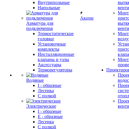
Внутрипольные
вытя
Напольные
вент
Монт
Акции
прит
Арматура для
вытя
подключения
вент
Термостатические
Монт
головки
возду
Установочные
Устан
комплекты
прит
Инсталляционные
клап
клапаны и узлы
Монт
Аксессуары
прове
Терморегуляторы
Проектиро
Прое
Водяные
водо
I - образные
Прое
Лесенка
сист
С полкой
отоп
Прое
Электрические
вент
I - образные
E - образные
Лесенка
С полкой