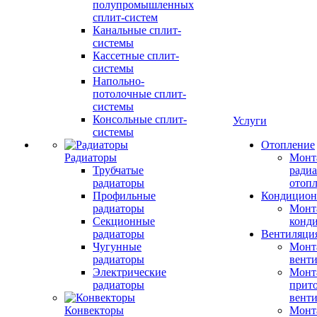
полупромышленных
сплит-систем
Канальные сплит-
системы
Кассетные сплит-
системы
Напольно-
потолочные сплит-
системы
Консольные сплит-
Услуги
системы
Отопление
Радиаторы
Монт
Трубчатые
радиа
радиаторы
отоп
Профильные
Кондицион
радиаторы
Монт
Секционные
конд
радиаторы
Вентиляци
Чугунные
Монт
радиаторы
вент
Электрические
Монт
радиаторы
прит
вент
Конвекторы
Монт