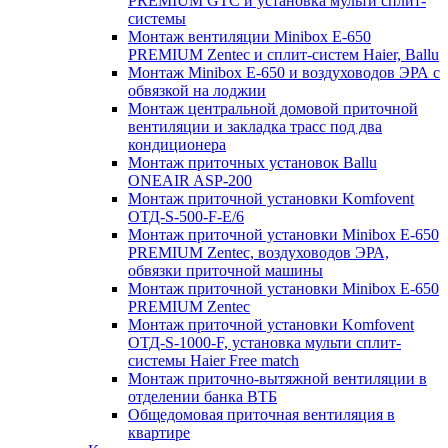
PREMIUM GTC и установка мульти сплит-
системы
Монтаж вентиляции Minibox E-650
PREMIUM Zentec и сплит-систем Haier, Ballu
Монтаж Minibox E-650 и воздуховодов ЭРА с
обвязкой на лоджии
Монтаж центральной домовой приточной
вентиляции и закладка трасс под два
кондиционера
Монтаж приточных установок Ballu
ONEAIR ASP-200
Монтаж приточной установки Komfovent
ОТД-S-500-F-E/6
Монтаж приточной установки Minibox E-650
PREMIUM Zentec, воздуховодов ЭРА,
обвязки приточной машины
Монтаж приточной установки Minibox E-650
PREMIUM Zentec
Монтаж приточной установки Komfovent
ОТД-S-1000-F, установка мульти сплит-
системы Haier Free match
Монтаж приточно-вытяжной вентиляции в
отделении банка ВТБ
Общедомовая приточная вентиляция в
квартире