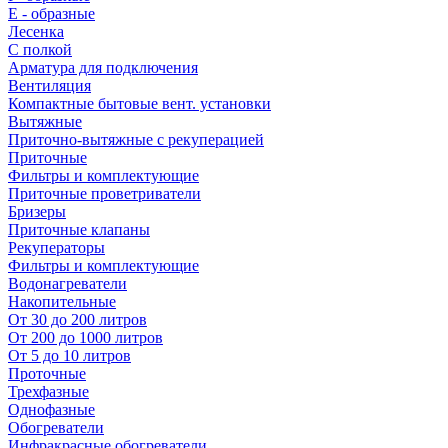
E - образные
Лесенка
С полкой
Арматура для подключения
Вентиляция
Компактные бытовые вент. установки
Вытяжные
Приточно-вытяжные с рекуперацией
Приточные
Фильтры и комплектующие
Приточные проветриватели
Бризеры
Приточные клапаны
Рекуператоры
Фильтры и комплектующие
Водонагреватели
Накопительные
От 30 до 200 литров
От 200 до 1000 литров
От 5 до 10 литров
Проточные
Трехфазные
Однофазные
Обогреватели
Инфракрасные обогреватели