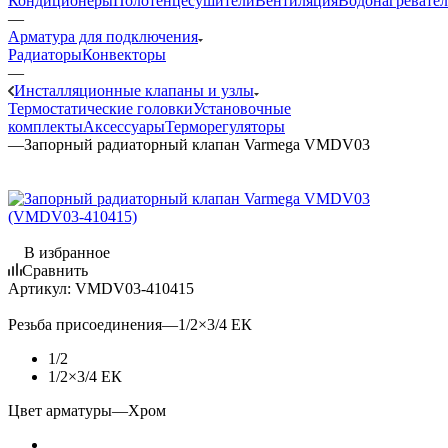
Кондиционеры
Полотенцесушители
Вентиляция
Водонагревате
—
Арматура для подключения
Радиаторы
Конвекторы
—
Инсталляционные клапаны и узлы
Термостатические головки
Установочные
комплекты
Аксессуары
Терморегуляторы
—
Запорный радиаторный клапан Varmega VMDV03
В избранное
Сравнить
Артикул:
VMDV03-410415
Резьба присоединения
—
1/2×3/4 ЕК
1/2
1/2×3/4 ЕК
Цвет арматуры
—
Хром