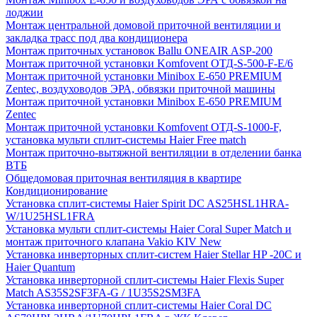
лоджии
Монтаж центральной домовой приточной вентиляции и
закладка трасс под два кондиционера
Монтаж приточных установок Ballu ONEAIR ASP-200
Монтаж приточной установки Komfovent ОТД-S-500-F-E/6
Монтаж приточной установки Minibox E-650 PREMIUM
Zentec, воздуховодов ЭРА, обвязки приточной машины
Монтаж приточной установки Minibox E-650 PREMIUM
Zentec
Монтаж приточной установки Komfovent ОТД-S-1000-F,
установка мульти сплит-системы Haier Free match
Монтаж приточно-вытяжной вентиляции в отделении банка
ВТБ
Общедомовая приточная вентиляция в квартире
Кондиционирование
Установка сплит-системы Haier Spirit DC AS25HSL1HRA-
W/1U25HSL1FRA
Установка мульти сплит-системы Haier Coral Super Match и
монтаж приточного клапана Vakio KIV New
Установка инверторных сплит-систем Haier Stellar HP -20С и
Haier Quantum
Установка инверторной сплит-системы Haier Flexis Super
Match AS35S2SF3FA-G / 1U35S2SM3FA
Установка инверторной сплит-системы Haier Coral DC