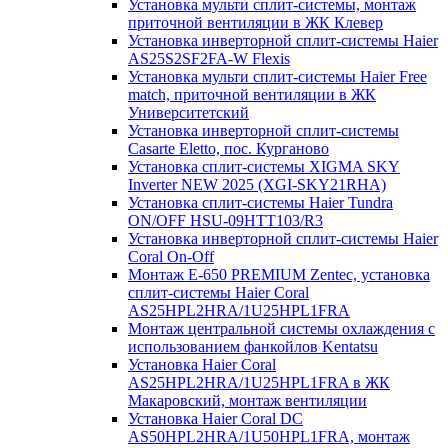
Установка мульти сплит-системы, монтаж
приточной вентиляции в ЖК Клевер
Установка инверторной сплит-системы Haier
AS25S2SF2FA-W Flexis
Установка мульти сплит-системы Haier Free
match, приточной вентиляции в ЖК
Университетский
Установка инверторной сплит-системы
Casarte Eletto, пос. Курганово
Установка сплит-системы XIGMA SKY
Inverter NEW 2025 (XGI-SKY21RHA)
Установка сплит-системы Haier Tundra
ON/OFF HSU-09HTT103/R3
Установка инверторной сплит-системы Haier
Coral On-Off
Монтаж E-650 PREMIUM Zentec, установка
сплит-системы Haier Coral
AS25HPL2HRA/1U25HPL1FRA
Монтаж центральной системы охлаждения с
использованием фанкойлов Kentatsu
Установка Haier Coral
AS25HPL2HRA/1U25HPL1FRA в ЖК
Макаровский, монтаж вентиляции
Установка Haier Coral DC
AS50HPL2HRA/1U50HPL1FRA, монтаж