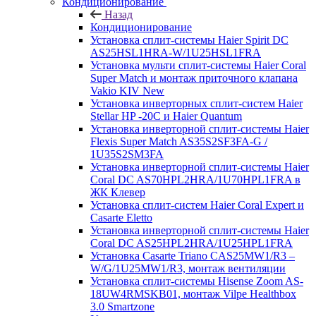
Кондиционирование
Назад
Кондиционирование
Установка сплит-системы Haier Spirit DC
AS25HSL1HRA-W/1U25HSL1FRA
Установка мульти сплит-системы Haier Coral
Super Match и монтаж приточного клапана
Vakio KIV New
Установка инверторных сплит-систем Haier
Stellar HP -20С и Haier Quantum
Установка инверторной сплит-системы Haier
Flexis Super Match AS35S2SF3FA-G /
1U35S2SM3FA
Установка инверторной сплит-системы Haier
Coral DC AS70HPL2HRA/1U70HPL1FRA в
ЖК Клевер
Установка сплит-систем Haier Coral Expert и
Casarte Eletto
Установка инверторной сплит-системы Haier
Coral DC AS25HPL2HRA/1U25HPL1FRA
Установка Casarte Triano CAS25MW1/R3 –
W/G/1U25MW1/R3, монтаж вентиляции
Установка сплит-системы Hisense Zoom AS-
18UW4RMSKB01, монтаж Vilpe Healthbox
3.0 Smartzone