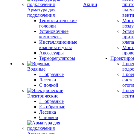
Акции
прит
Арматура для
вытя
подключения
вент
Термостатические
Монт
головки
возду
Установочные
Устан
комплекты
прит
Инсталляционные
клап
клапаны и узлы
Монт
Аксессуары
прове
Терморегуляторы
Проектиро
Прое
Водяные
водо
I - образные
Прое
Лесенка
сист
С полкой
отоп
Прое
Электрические
вент
I - образные
E - образные
Лесенка
С полкой
Арматура для