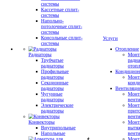
системы
Кассетные сплит-
системы
Напольно-
потолочные сплит-
системы
Консольные сплит-
Услуги
системы
Отопление
Радиаторы
Монт
Трубчатые
радиа
радиаторы
отоп
Профильные
Кондицион
радиаторы
Монт
Секционные
конд
радиаторы
Вентиляци
Чугунные
Монт
радиаторы
вент
Электрические
Монт
радиаторы
прит
вент
Конвекторы
Монт
Внутрипольные
вытя
Напольные
вент
Монт