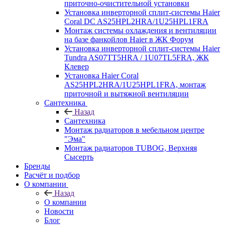
приточно-очистительной установки
Установка инверторной сплит-системы Haier
Coral DC AS25HPL2HRA/1U25HPL1FRA
Монтаж системы охлаждения и вентиляции
на базе фанкойлов Haier в ЖК Форум
Установка инверторной сплит-системы Haier
Tundra AS07TT5HRA / 1U07TL5FRA, ЖК
Клевер
Установка Haier Coral
AS25HPL2HRA/1U25HPL1FRA, монтаж
приточной и вытяжной вентиляции
Сантехника
Назад
Сантехника
Монтаж радиаторов в мебельном центре
"Эма"
Монтаж радиаторов TUBOG, Верхняя
Сысерть
Бренды
Расчёт и подбор
О компании
Назад
О компании
Новости
Блог